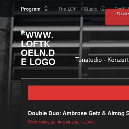
www.loftkoeln.de
S
Program
The LOFT / Studio
2ndFL
site
k
Für die 
navigation
i
p
t
o
c
o
Tonstudio - Konzer
n
t
e
n
t
Double Duo: Ambrose Getz & Almog Sh
Wednesday 26. August 2026 - 20:00