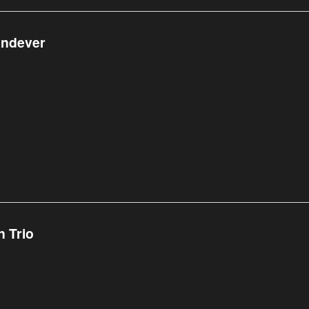
andever
n Trio