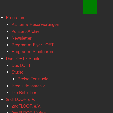
www.loftkoeln.de
Skip
Programm
site
to
Karten & Reservierungen
navigation
content
Konzert-Archiv
Newsletter
Programm-Flyer LOFT
Programm Stadtgarten
Das LOFT / Studio
Das LOFT
Studio
Preise Tonstudio
Produktionsarchiv
Die Betreiber
2ndFLOOR e.V.
2ndFLOOR e.V.
2ndFLOOR Verlag