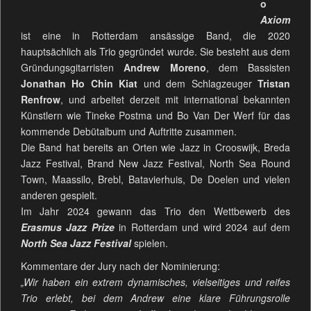
o
Axiom
ist eine in Rotterdam ansässige Band, die 2020
hauptsächlich als Trio gegründet wurde. Sie besteht aus dem
Gründungsgitarristen
Andrew Moreno
, dem Bassisten
Jonathan Ho Chin Kiat
und dem Schlagzeuger
Tristan
Renfrow
, und arbeitet derzeit mit international bekannten
Künstlern wie Tineke Postma und Bo Van Der Werf für das
kommende Debütalbum und Auftritte zusammen.
Die Band hat bereits an Orten wie Jazz in Crooswijk, Breda
Jazz Festival, Brand New Jazz Festival, North Sea Round
Town, Maassilo, Brebl, Batavierhuis, De Doelen und vielen
anderen gespielt.
Im Jahr 2024 gewann das Trio den Wettbewerb des
Erasmus Jazz Prize
in Rotterdam und wird 2024 auf dem
North Sea Jazz Festival
spielen.
Kommentare der Jury nach der Nominierung:
„Wir haben ein extrem dynamisches, vielseitiges und reifes
Trio erlebt, bei dem Andrew eine klare Führungsrolle