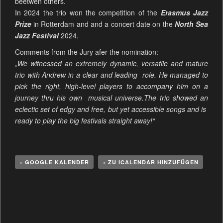
beetwen others.
In 2024 the trio won the competition of the
Erasmus Jazz
Prize
in Rotterdam and and a concert date on the
North Sea
Jazz Festival
2024.
Comments from the Jury afer the nomination:
„
We witnessed an extremely dynamic, versatile and mature
trio with Andrew in a clear and leading role. He managed to
pick the right, high-level players to accompany him on a
journey thru his own musical universe.The trio showed an
eclectic set of edgy and free, but yet accessible songs and is
ready to play the big festivals straight away!“
+ GOOGLE KALENDER
+ ZU ICALENDAR HINZUFÜGEN
V
e
r