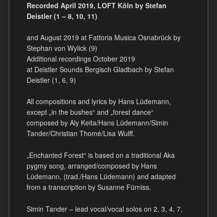
Recorded April 2019, LOFT Köln by Stefan
Deistler (1 – 8, 10, 11)
and August 2019 at Fattoria Musica Osnabrück by
Stephan von Wylick (9)
Additional recordings October 2019
at Deistler Sounds Bergisch Gladbach by Stefan
Deistler (1, 6, 9)
All compositions and lyrics by Hans Lüdemann,
except „in the bushes“ and „forest dance“
composed by Aly Keita/Hans Lüdemann/Simin
Tander/Christian Thomé/Lisa Wulff.
„Enchanted Forest“ is based on a traditional Aka
pygmy song, arranged/composed by Hans
Lüdemann, (trad./Hans Lüdemann) and adapted
from a transcription by Susanne Fürniss.
Simin Tander – lead vocal/vocal solos on 2, 3, 4, 7,