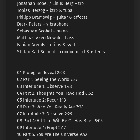
Jonathan Böbel / Linus Berg – trb
Tobias Herzog – btrb & tuba
Philipp Brämswig – guitar & effects
Dierk Peters – vibraphone
Sebastian Scobel – piano
Matthias Akeo Nowak – bass
Fabian Arends – drims & synth
Stefan Karl Schmid – conductor, cl & effects
01 Prologue: Reveal 2:03
02 Par 1: Seeing The World 7:27
03 Interlude 1: Observe 1:48
04 Part 2: Thoughts You Have Had 8:52
05 Interlude 2: Recur 1:13
06 Part 3: Who You Really Are 7:28
07 Interlude 3: Dissolve 2:29
08 Part 4: All That Will Be Or Has Been 9:03
09 Interlude 4: Erupt 2:47
10 Part 5: You Are The Universe 9:42