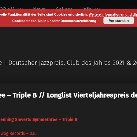
R e.V.
News
Gallery
Info
volle Funktionalität der Seite sind Cookies erforderlich.
Weitere Informationen und di
Verstanden
Cookies finden Sie in unserer Datenschutzerklärung
e | Deutscher Jazzpreis: Club des Jahres 2021 & 
 – Triple B // Longlist Vierteljahrespreis d
enning Sieverts Symmethree ‎– Triple B
wog Records ‎– 030