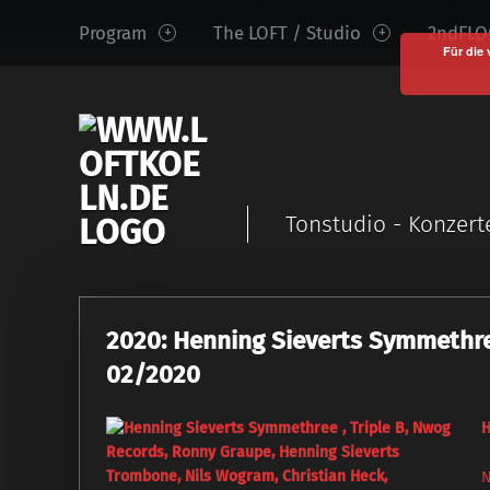
www.loftkoeln.de
S
Program
The LOFT / Studio
2ndFLOO
site
k
Für die 
navigation
i
p
t
o
c
Tonstudio - Konzert
o
n
t
e
2020: Henning Sieverts Symmethree
n
t
02/2020
H
N