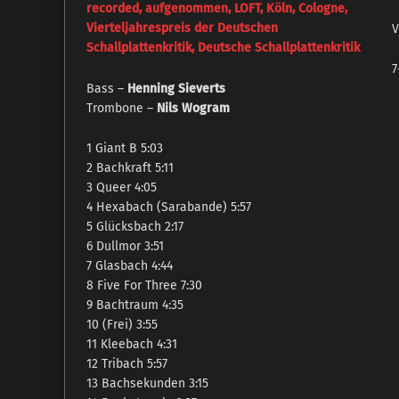
V
7
Bass –
Henning Sieverts
Trombone –
Nils Wogram
1 Giant B 5:03
2 Bachkraft 5:11
3 Queer 4:05
4 Hexabach (Sarabande) 5:57
5 Glücksbach 2:17
6 Dullmor 3:51
7 Glasbach 4:44
8 Five For Three 7:30
9 Bachtraum 4:35
10 (Frei) 3:55
11 Kleebach 4:31
12 Tribach 5:57
13 Bachsekunden 3:15