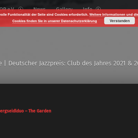
R e.V.
News
Gallery
Info
volle Funktionalität der Seite sind Cookies erforderlich.
Weitere Informationen und di
Verstanden
Cookies finden Sie in unserer Datenschutzerklärung
e | Deutscher Jazzpreis: Club des Jahres 2021 & 
ergseidlduo – The Garden