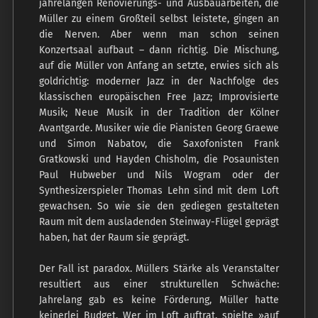
jahrelangen Renovierungs- und Ausbauarbeiten, die
Müller zu einem Großteil selbst leistete, gingen an
die Nerven. Aber wenn man schon seinen
Konzertsaal aufbaut – dann richtig. Die Mischung,
auf die Müller von Anfang an setzte, erwies sich als
goldrichtig: moderner Jazz in der Nachfolge des
klassischen europäischen Free Jazz; Improvisierte
Musik; Neue Musik in der Tradition der Kölner
Avantgarde. Musiker wie die Pianisten Georg Graewe
und Simon Nabatov, die Saxofonisten Frank
Gratkowski und Hayden Chisholm, die Posaunisten
Paul Hubweber und Nils Wogram oder der
Synthesizerspieler Thomas Lehn sind mit dem Loft
gewachsen. So wie sie den gediegen gestalteten
Raum mit dem ausladenden Steinway-Flügel geprägt
haben, hat der Raum sie geprägt.
Der Fall ist paradox. Müllers Stärke als Veranstalter
resultiert aus einer strukturellen Schwäche:
Jahrelang gab es keine Förderung, Müller hatte
keinerlei Budget. Wer im Loft auftrat, spielte »auf