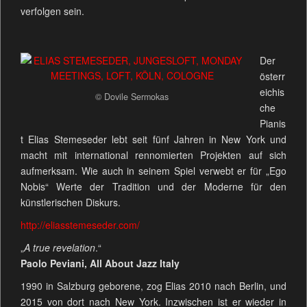
verfolgen sein.
Der
österr
eichis
© Dovile Sermokas
che
Pianis
t Elias Stemeseder lebt seit fünf Jahren in New York und
macht mit international rennomierten Projekten auf sich
aufmerksam. Wie auch in seinem Spiel verwebt er für „Ego
Nobis“ Werte der Tradition und der Moderne für den
künstlerischen Diskurs.
http://eliasstemeseder.com/
„
A true revelation
.“
Paolo Peviani, All About Jazz Italy
1990 in Salzburg geborene, zog Elias 2010 nach Berlin, und
2015 von dort nach New York. Inzwischen ist er wieder in