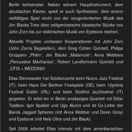
Berlin beheimatet. Neben seinem Hauptinstrument, dem
akustischen Klavier, spielt er auch Synthesizer. Sein enorm
vielfältiges Spiel reicht von der songorientierten Musik des
Jim Blacks Trios über zeitgenössische klassische Stücke von
John Zorn bis zur elektrischen Musik von Eyebone reichen.
Aktuelle Projekte umfassen Kooperationen mit John Zorn
(John Zorns Bagatellen), dem Greg Cohen Quintett, Philipp
Groppers „Philm“, Jim Blacks „Malamute“, Anna Webbers
„Percussive Mechanics“, Robert Landfermann Quintett und
„OTIS + WEDDING“.
Elias Stemeseder hat Solokonzerte beim Nuoro Jazz Festival
(IT), beim Haus Der Berliner Festspiele (DE), beim 12points
Festival Dublin (IRL) und beim Südtirol Jazzfestival (IT)
gegeben. Er leitet ein in Berlin ansässiges Quartett mit Eldar
Tsalikov, Igor Spallati und Ugo Alunni und ist Co-Leiter der
Bands Jagged Spheres (mit Anna Webber und Devin Gray)
und Eyebone (mit Nels Cline und Jim Black).
Seit 2008 arbeitet Elias intensiv mit dem amerikanischen