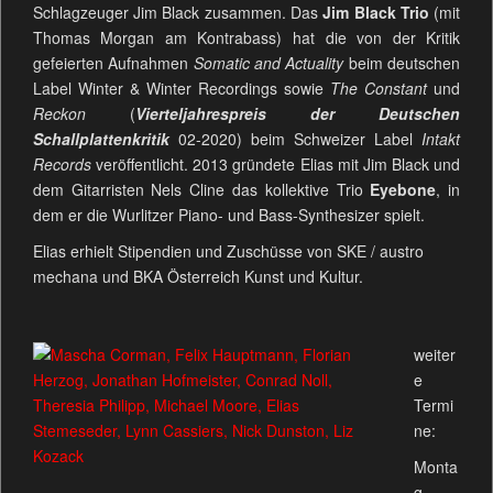
Schlagzeuger Jim Black zusammen. Das
Jim Black Trio
(mit
Thomas Morgan am Kontrabass) hat die von der Kritik
gefeierten Aufnahmen
Somatic and Actuality
beim deutschen
Label Winter & Winter Recordings sowie
The Constant
und
Reckon
(
Vierteljahrespreis der Deutschen
Schallplattenkritik
02-2020) beim Schweizer Label
Intakt
Records
veröffentlicht. 2013 gründete Elias mit Jim Black und
dem Gitarristen Nels Cline das kollektive Trio
Eyebone
, in
dem er die Wurlitzer Piano- und Bass-Synthesizer spielt.
Elias erhielt Stipendien und Zuschüsse von SKE / austro
mechana und BKA Österreich Kunst und Kultur.
weiter
e
Termi
ne:
Monta
g