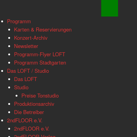
www.loftkoeln.de
Skip
Programm
site
to
Karten & Reservierungen
navigation
content
Konzert-Archiv
Newsletter
Programm-Flyer LOFT
Programm Stadtgarten
Das LOFT / Studio
Das LOFT
Studio
Preise Tonstudio
Produktionsarchiv
Die Betreiber
2ndFLOOR e.V.
2ndFLOOR e.V.
2ndFLOOR Verlag