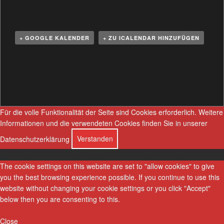
+ GOOGLE KALENDER
+ ZU ICALENDAR HINZUFÜGEN
V
e
r
a
n
Für die volle Funktionalität der Seite sind Cookies erforderlich.
Weitere
s
Informationen und die verwendeten Cookies finden Sie in unserer
t
Datenschutzerklärung
Verstanden
a
l
The cookie settings on this website are set to "allow cookies" to give
t
you the best browsing experience possible. If you continue to use this
u
website without changing your cookie settings or you click "Accept"
n
below then you are consenting to this.
g
N
Close