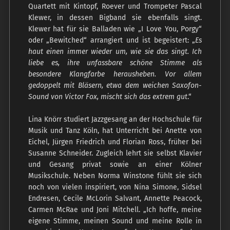
Quartett mit Kintopf, Roever und Trompeter Pascal
Klewer, in dessen Bigband sie ebenfalls singt.
Klewer hat für sie Balladen wie „I Love You, Porgy“
oder „Bewitched“ arrangiert und ist begeistert: „
Es
haut einen immer wieder um, wie sie das singt. Ich
liebe es, ihre unfassbare schöne Stimme als
besondere Klangfarbe herausheben. Vor allem
gedoppelt mit Bläsern, etwa dem weichen Saxofon-
Sound von Victor Fox, mischt sich das extrem gut
.“
Lina Knörr studiert Jazzgesang an der Hochschule für
Musik und Tanz Köln, hat Unterricht bei Anette von
Eichel, Jürgen Friedrich und Florian Ross, früher bei
Susanne Schneider. Zugleich lehrt sie selbst Klavier
und Gesang privat sowie an einer Kölner
Musikschule. Neben Norma Winstone fühlt sie sich
noch von vielen inspiriert, von Nina Simone, Sidsel
Endresen, Cecile McLorin Salvant, Annette Peacock,
Carmen McRae und Joni Mitchell. „Ich hoffe, meine
eigene Stimme, meinen Sound und meine Rolle in