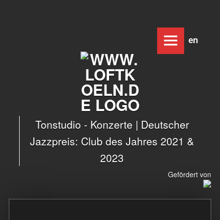
www.loftkoeln.de
Skip
Deutsc
Engl
site
to
navigation
content
Tonstudio - Konzerte | Deutscher
Jazzpreis: Club des Jahres 2021 &
2023
Gefördert von