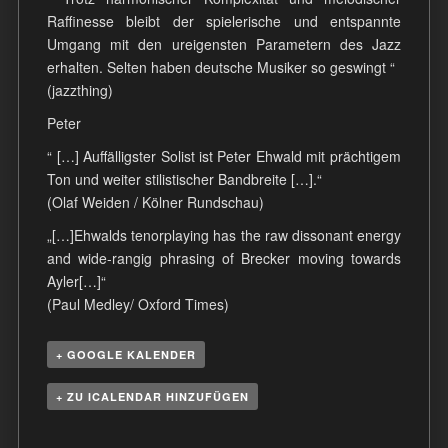
Raffinesse bleibt der spielerische und entspannte
Umgang mit den ureigensten Parametern des Jazz
erhalten. Selten haben deutsche Musiker so geswingt “
(jazzthing)
Peter
“ […] Auffälligster Solist ist Peter Ehwald mit prächtigem
Ton und weiter stilistischer Bandbreite […].“
(Olaf Weiden / Kölner Rundschau)
„[…]Ehwalds tenorplaying has the raw dissonant energy
and wide-rangig phrasing of Brecker moving towards
Ayler[…]“
(Paul Medley/ Oxford Times)
+ GOOGLE KALENDER
+ ZU ICALENDAR HINZUFÜGEN