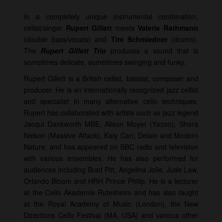
In a completely unique instrumental combination,
cellist/singer
Rupert Gillett
meets
Valerie Rathmann
(double bass/vocals) and
Tim Schmiedner
(drums).
The
Rupert Gillett Trio
produces a sound that is
sometimes delicate, sometimes swinging and funky.
Rupert Gillett is a British cellist, bassist, composer and
producer. He is an internationally recognized jazz cellist
and specialist in many alternative cello techniques.
Rupert has collaborated with artists such as jazz legend
Jacqui Dankworth MBE, Alison Moyet (Yazoo), Shara
Nelson (Massive Attack), Katy Carr, Delain and Modern
Nature, and has appeared on BBC radio and television
with various ensembles. He has also performed for
audiences including Brad Pitt, Angelina Jolie, Jude Law,
Orlando Bloom and HRH Prince Philip. He is a lecturer
at the Cello Akademie Rutesheim and has also taught
at the Royal Academy of Music (London), the New
Directions Cello Festival (MA, USA) and various other