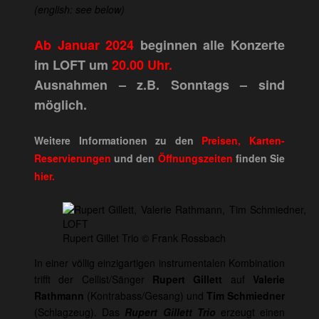
(english: see below)
Ab Januar 2024
beginnen alle Konzerte
im LOFT um
20.00 Uhr.
Ausnahmen – z.B. Sonntags – sind
möglich.
Weitere Informationen zu den
Preisen, Karten-
Reservierungen
und den
Öffnungszeiten
finden Sie
hier.
Rupert Gillet Trio © Frank Rossbach
In einer völlig einzigartigen instrumentalen Kombination
trifft der Cellist/Sänger
Rupert Gillett
auf
Valerie
Rathmann
(Kontrabass/Gesang) und
Tim Schmiedner
(Schlagzeug). Das
Rupert Gillett Trio
erzeugt einen