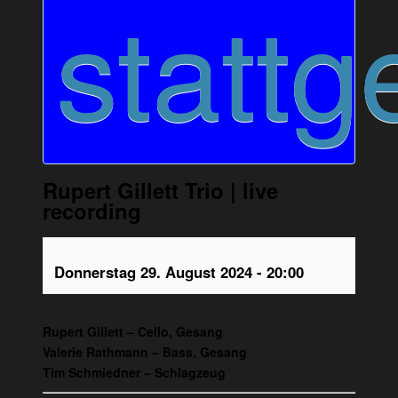
stattg
Rupert Gillett Trio | live
recording
Donnerstag 29. August 2024 - 20:00
Rupert Gillett – Cello, Gesang
Valerie Rathmann – Bass, Gesang
Tim Schmiedner – Schlagzeug