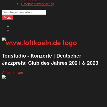
Datenschutzerklärung
Search
Search
Menu
Deutsch
English
Tonstudio - Konzerte | Deutscher
Jazzpreis: Club des Jahres 2021 & 2023
Gefördert von