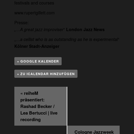
festivals and courses
www.rupertgillett.com
Presse:
„…A great jazz improviser
“
London Jazz News
„…
a cellist who is as outstanding as he is experimental
“
Kölner Stadt-Anzeiger
+ GOOGLE KALENDER
+ ZU ICALENDAR HINZUFÜGEN
Veranstaltung
«
reiheM
Navigation
präsentiert:
Rashad Becker /
Lea Bertucci | live
recording
Cologne Jazzweek