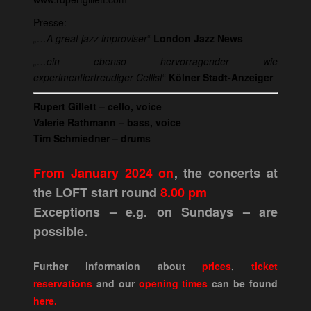
Presse:
„…A great jazz improviser
“
London Jazz News
„…ein ebenso hervorragender wie
experimentierfreudiger Cellist
“
Kölner Stadt-Anzeiger
Rupert Gillett – cello, voice
Valerie Rathmann – bass, voice
Tim Schmiedner – drums
From January 2024 on
, the concerts at
the LOFT start round
8.00 pm
Exceptions – e.g. on Sundays – are
possible.
Further information about
prices
,
ticket
reservations
and our
opening times
can be found
here.