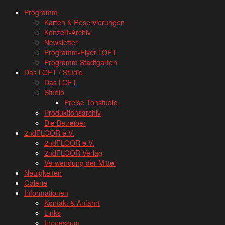
www.loftkoeln.de
Skip
Programm
site
to
Karten & Reservierungen
navigation
content
Konzert-Archiv
Newsletter
Programm-Flyer LOFT
Programm Stadtgarten
Das LOFT / Studio
Das LOFT
Studio
Preise Tonstudio
Produktionsarchiv
Die Betreiber
2ndFLOOR e.V.
2ndFLOOR e.V.
2ndFLOOR Verlag
Verwendung der Mittel
Neuigkeiten
Galerie
Informationen
Kontakt & Anfahrt
Links
Impressum