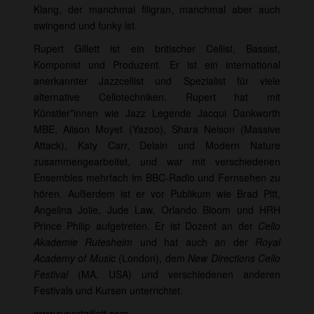
Klang, der manchmal filigran, manchmal aber auch
swingend und funky ist.
Rupert Gillett ist ein britischer Cellist, Bassist,
Komponist und Produzent. Er ist ein international
anerkannter Jazzcellist und Spezialist für viele
alternative Cellotechniken. Rupert hat mit
Künstler*innen wie Jazz Legende Jacqui Dankworth
MBE, Alison Moyet (Yazoo), Shara Nelson (Massive
Attack), Katy Carr, Delain und Modern Nature
zusammengearbeitet, und war mit verschiedenen
Ensembles mehrfach im BBC-Radio und Fernsehen zu
hören. Außerdem ist er vor Publikum wie Brad Pitt,
Angelina Jolie, Jude Law, Orlando Bloom und HRH
Prince Philip aufgetreten. Er ist Dozent an der
Cello
Akademie Rutesheim
und hat auch an der
Royal
Academy of Music
(London), dem
New Directions Cello
Festival
(MA, USA) und verschiedenen anderen
Festivals und Kursen unterrichtet.
www.rupertgillett.com