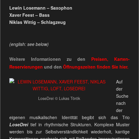
Lewin Losemann – Saxophon
Xaver Feest – Bass
Niklas Wittig – Schlagzeug
(english: see below)
Weitere Informationen zu den
Preisen, Karten-
Reservierungen
und den
Öffnungszeiten
finden Sie
hier.
Auf
der
Suche
LoseDrei © Lukas Török
nach
der
eigenen musikalischen Identität begibt sich das Trio
LoseDrei
tief in rhythmische Strukturen. Komplexe Muster
werden bis zur Selbstverständlichkeit wiederholt, kantige
Kompositionen wechseln sich mit fließenden Improvisationen