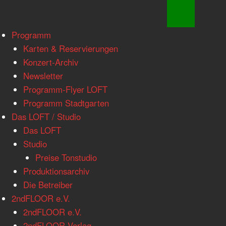
www.loftkoeln.de
Skip
Programm
site
to
Karten & Reservierungen
navigation
content
Konzert-Archiv
Newsletter
Programm-Flyer LOFT
Programm Stadtgarten
Das LOFT / Studio
Das LOFT
Studio
Preise Tonstudio
Produktionsarchiv
Die Betreiber
2ndFLOOR e.V.
2ndFLOOR e.V.
2ndFLOOR Verlag