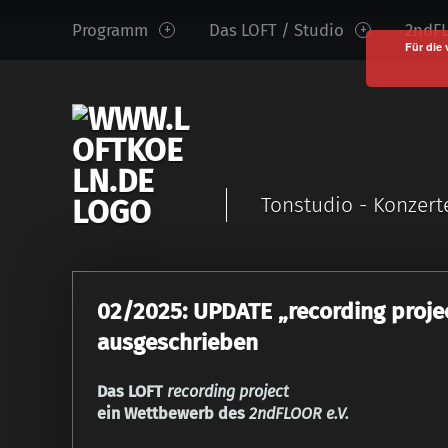
www.loftkoeln.de
S
Programm
Das LOFT / Studio
2ndFL
site
k
Für die 
navigation
i
p
t
o
c
Tonstudio - Konzert
o
n
t
e
02/2025: UPDATE „recording proje
n
t
ausgeschrieben
Das LOFT
recording project
ein Wettbewerb des
2ndFLOOR e.V.