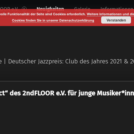
OOR e.V.
Neuigkeiten
Galerie
Informationen
volle Funktionalität der Seite sind Cookies erforderlich.
Weitere Informationen und di
Verstanden
Cookies finden Sie in unserer Datenschutzerklärung
e | Deutscher Jazzpreis: Club des Jahres 2021 & 
ct“ des 2ndFLOOR e.V. für junge Musiker*inn