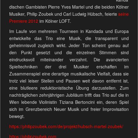
dischen Gambisten Pierre Yves Martel und die beiden Kölner
Musiker, Philip Zoubek und Carl Ludwig Hübsch, feierte
seine
Premiere 2012
im Kölner LOFT.
Im Laufe von mehreren Tourneen in Kandada und Europa
entwickelte das Trio eine Musik, die transparent und
geheimnisvoll zugleich wirkt. Jeder Ton scheint genau auf
den Punkt gesetzt und die einzelnen Stimmen sind
eindrucksvoll miteinander verzahnt. Die avancierten
Spieltechniken der drei Musiker erschaffen im
Zusammenspiel eine derartige musikalische Vielfalt, dass sie
trotz viel leiser Stellen und Pausen weit davon entfernt ist,
eine blutleere reduktionistische Übung darzustellen. Zum
nachträglichen zehnjährigen Jubliäum trifft das Trio auf die in
Wien lebende Violinistin Tiziana Bertoncini ein, deren Spiel
sich im Grenzbereich Neuer Musik und freier Improvisation
bewegt.
https://philipzoubek.com/de/projekt/hubsch-martel-zoubek/
https://philipzoubek.com