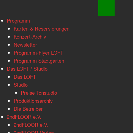
www.loftkoeln.de
Skip
Programm
site
to
Karten & Reservierungen
navigation
content
Konzert-Archiv
Newsletter
Programm-Flyer LOFT
Programm Stadtgarten
Das LOFT / Studio
Das LOFT
Studio
Preise Tonstudio
Produktionsarchiv
Die Betreiber
2ndFLOOR e.V.
2ndFLOOR e.V.
2ndFLOOR Verlag