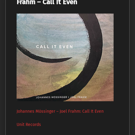
Frahm – Call It Even
Johannes Mössinger – Joel Frahm: Call It Even
Unit Records