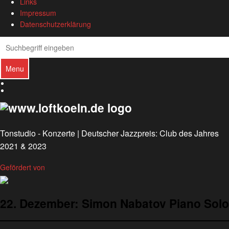
Links
Impressum
Datenschutzerklärung
S
Search
e
a
Menu
r
D
c
e
E
u
n
h
t
g
s
l
c
i
h
s
Tonstudio - Konzerte | Deutscher Jazzpreis: Club des Jahres
h
2021 & 2023
Gefördert von
22. Dezember: Simon Nabatov Piano Solo