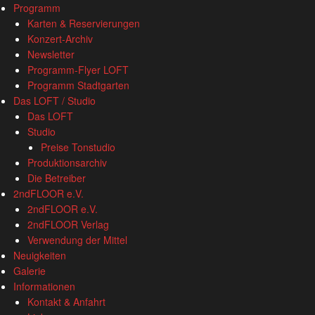
www.loftkoeln.de
S
Programm
site
k
Karten & Reservierungen
navigation
i
Konzert-Archiv
p
Newsletter
t
Programm-Flyer LOFT
o
Programm Stadtgarten
c
Das LOFT / Studio
o
Das LOFT
n
Studio
t
Preise Tonstudio
e
Produktionsarchiv
n
Die Betreiber
t
2ndFLOOR e.V.
2ndFLOOR e.V.
2ndFLOOR Verlag
Verwendung der Mittel
Neuigkeiten
Galerie
Informationen
Kontakt & Anfahrt