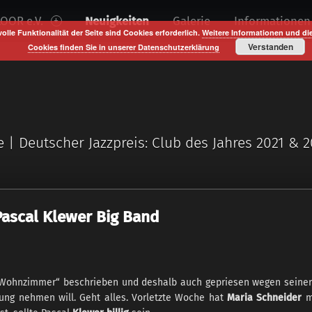
OOR e.V.
Neuigkeiten
Galerie
Informationen
volle Funktionalität der Seite sind Cookies erforderlich.
Weitere Informationen und di
Verstanden
Cookies finden Sie in unserer Datenschutzerklärung
e | Deutscher Jazzpreis: Club des Jahres 2021 & 
Pascal Klewer Big Band
s Wohnzimmer“ beschrieben und deshalb auch gepriesen wegen seiner 
lung nehmen will. Geht alles. Vorletzte Woche hat
Maria Schneider
m