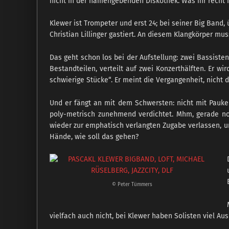
nicht in der namengebenden Diskothek. Was ihr recht is
Klewer ist Trompeter und erst 24; bei seiner Big Ban
Christian Lillinger gastiert. An diesem Klangkörper mus
Das geht schon los bei der Aufstellung: zwei Bassiste
Bestandteilen, verteilt auf zwei Konzerthälften. Er w
schwierige Stücke“. Er meint die Vergangenheit, nicht di
Und er fängt an mit dem Schwersten: nicht mit Pauk
poly-metrisch zunehmend verdichtet. Mhm, gerade noc
wieder zur emphatisch verlangten Zugabe verlassen, u
Hände, wie soll das gehen?
© Peter Tümmers
vielfach auch nicht, bei Klewer haben Solisten viel Au