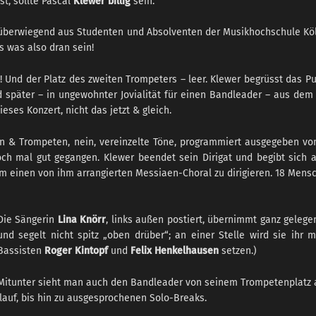
t, sollte Pascal
Klewer billig
sein.
d, überwiegend aus Studenten und Absolventen der Musikhochschule K
s was also dran sein!
n! Und der Platz des zweiten Trompeters – leer. Klewer begrüsst das 
ird später – in ungewohnter Jovialität für einen Bandleader – aus de
eses Konzert, nicht das jetzt & gleich.
en & Trompeten, nein, vereinzelte Töne, programmiert ausgegeben vo
h mal gut gegangen. Klewer beendet sein Dirigat und begibt sich au
m einen von ihm arrangierten Messiaen-Choral zu dirigieren. 18 Mens
Die Sängerin
Lina Knörr
, links außen postiert, übernimmt ganz gelegen
und segelt nicht spitz „oben drüber“; an einer Stelle wird sie ihr
Bassisten
Roger Kintopf
und
Felix Henkelhausen
setzen.)
Mitunter sieht man auch den Bandleader von seinem Trompetenplatz an
slauf, bis hin zu ausgesprochenen Solo-Breaks.