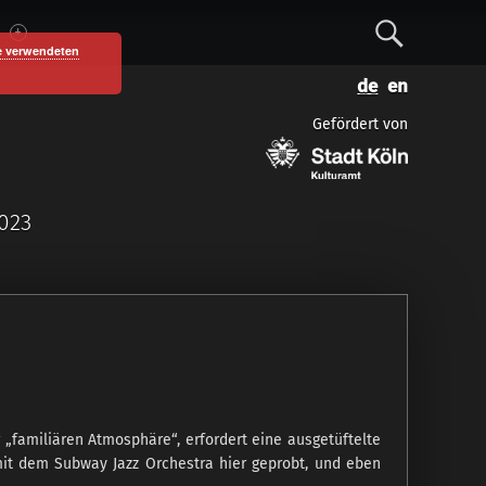
S
e verwendeten
D
E
e
e
n
Gefördert von
u
g
a
t
l
s
i
c
s
r
2023
h
h
c
h
„familiären Atmosphäre“, erfordert eine ausgetüftelte
it dem Subway Jazz Orchestra hier geprobt, und eben