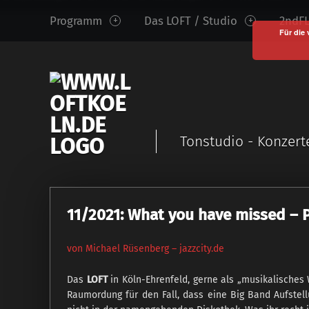
www.loftkoeln.de
S
Programm
Das LOFT / Studio
2ndFL
site
k
Für die 
navigation
i
p
t
o
c
Tonstudio - Konzert
o
n
t
e
11/2021: What you have missed – 
n
t
von Michael Rüsenberg – jazzcity.de
Das
LOFT
in Köln-Ehrenfeld, gerne als „musikalische
Raumordung für den Fall, dass eine Big Band Aufstel