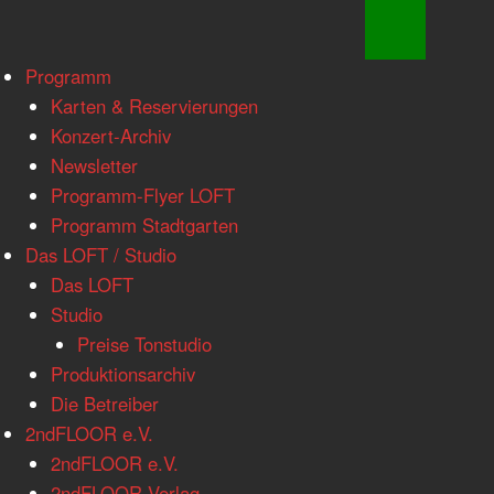
www.loftkoeln.de
Skip
Programm
site
to
Karten & Reservierungen
navigation
content
Konzert-Archiv
Newsletter
Programm-Flyer LOFT
Programm Stadtgarten
Das LOFT / Studio
Das LOFT
Studio
Preise Tonstudio
Produktionsarchiv
Die Betreiber
2ndFLOOR e.V.
2ndFLOOR e.V.
2ndFLOOR Verlag