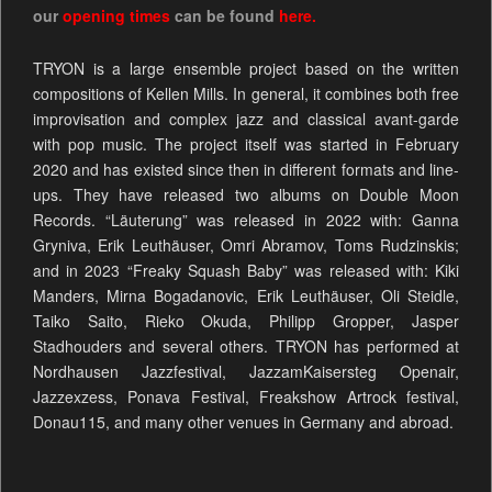
our
opening times
can be found
here.
TRYON is a large ensemble project based on the written
compositions of Kellen Mills. In general, it combines both free
improvisation and complex jazz and classical avant-garde
with pop music. The project itself was started in February
2020 and has existed since then in different formats and line-
ups. They have released two albums on Double Moon
Records. “Läuterung” was released in 2022 with: Ganna
Gryniva, Erik Leuthäuser, Omri Abramov, Toms Rudzinskis;
and in 2023 “Freaky Squash Baby” was released with: Kiki
Manders, Mirna Bogadanovic, Erik Leuthäuser, Oli Steidle,
Taiko Saito, Rieko Okuda, Philipp Gropper, Jasper
Stadhouders and several others. TRYON has performed at
Nordhausen Jazzfestival, JazzamKaisersteg Openair,
Jazzexzess, Ponava Festival, Freakshow Artrock festival,
Donau115, and many other venues in Germany and abroad.