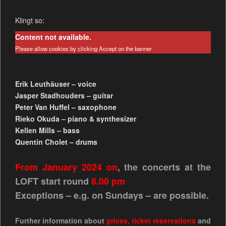
Klingt so:
Content not available.
Please allow cookies by clicking Accept on the banner
Erik Leuthäuser – voice
Jasper Stadhouders – guitar
Peter Van Huffel – saxophone
Rieko Okuda – piano & synthesizer
Kellen Mills – bass
Quentin Cholet – drums
From January 2024 on
, the concerts at the
LOFT start round
8.00 pm
Exceptions – e.g. on Sundays – are possible.
Further information about
prices
,
ticket reservations
and