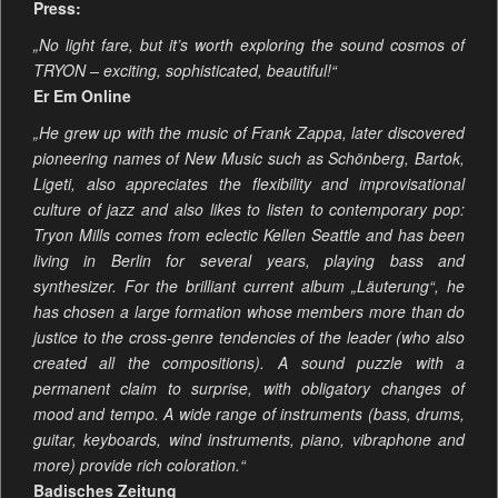
Press:
„No light fare, but it’s worth exploring the sound cosmos of
TRYON – exciting, sophisticated, beautiful!“
Er Em Online
„He grew up with the music of Frank Zappa, later discovered
pioneering names of New Music such as Schönberg, Bartok,
Ligeti, also appreciates the flexibility and improvisational
culture of jazz and also likes to listen to contemporary pop:
Tryon Mills comes from eclectic Kellen Seattle and has been
living in Berlin for several years, playing bass and
synthesizer. For the brilliant current album „Läuterung“, he
has chosen a large formation whose members more than do
justice to the cross-genre tendencies of the leader (who also
created all the compositions). A sound puzzle with a
permanent claim to surprise, with obligatory changes of
mood and tempo. A wide range of instruments (bass, drums,
guitar, keyboards, wind instruments, piano, vibraphone and
more) provide rich coloration.“
Badisches Zeitung