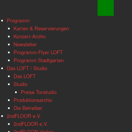
www.loftkoeln.de
Skip
Programm
site
to
Karten & Reservierungen
navigation
content
Konzert-Archiv
Newsletter
Programm-Flyer LOFT
Programm Stadtgarten
Das LOFT / Studio
Das LOFT
Studio
Preise Tonstudio
Produktionsarchiv
Die Betreiber
2ndFLOOR e.V.
2ndFLOOR e.V.
2ndFLOOR Verlag