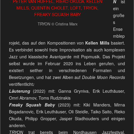
N
ist
ein
große
s
TRYON © Cristina Marx
Ense
mblep
rojekt, das auf den Kompositionen von
Kellen Mills
basiert.
Es verbindet sowohl freie Improvisation als auch komplexen
Jazz und klassische Avantgarde mit Popmusik. Das Projekt
selbst wurde im Februar 2020 ins Leben gerufen, und
existiert seither in verschiedenen Formaten und
Besetzungen, und hat zwei Alben auf
Double Moon Records
veröffentlicht
:
Läuterung
(2022) mit: Ganna Gryniva, Erik Leuthäuser,
Omri Abramov, Toms Rudzinskis
Freaky Squash Baby
(2023) mit: Kiki Manders, Mirna
Bogadanovic, Erik Leuthäuser, Oli Steidle, Taiko Saito, Rieko
Okuda, Philipp Gropper, Jasper Stadhouders und einigen
anderen.
TRYON
trat bereits beim Nordhausen Jazzfestival,