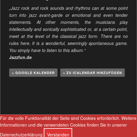
„Jazz rock and rock sounds and rhythms can at some point
turn into jazz avant-garde or emotional and even tender
statements. At other moments, the musicians play
intellectually and sonically sophisticated or, at a certain point,
meet at the level of the classical jazz form. There are no
rules here. It is a wonderful, seemingly spontaneous game.
You simply have to listen to this album.“
Jazzfun.de
+ GOOGLE KALENDER
+ ZU ICALENDAR HINZUFÜGEN
V
e
r
a
n
Für die volle Funktionalität der Seite sind Cookies erforderlich.
Weitere
s
Informationen und die verwendeten Cookies finden Sie in unserer
t
Datenschutzerklärung
Verstanden