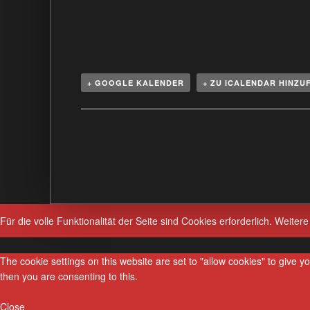
+ GOOGLE KALENDER
+ ZU ICALENDAR HINZU
V
e
r
a
n
s
Für die volle Funktionalität der Seite sind Cookies erforderlich.
Weitere
t
a
The cookie settings on this website are set to "allow cookies" to give 
l
then you are consenting to this.
t
u
Close