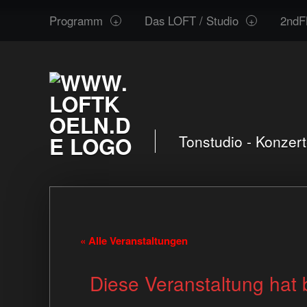
www.loftkoeln.de
Skip
Programm
Das LOFT / Studio
2ndF
site
to
navigation
content
Tonstudio - Konzer
« Alle Veranstaltungen
Diese Veranstaltung hat 