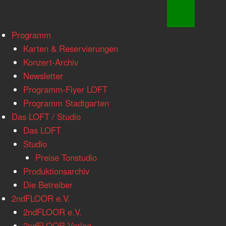
www.loftkoeln.de
Skip
Programm
site
to
Karten & Reservierungen
navigation
content
Konzert-Archiv
Newsletter
Programm-Flyer LOFT
Programm Stadtgarten
Das LOFT / Studio
Das LOFT
Studio
Preise Tonstudio
Produktionsarchiv
Die Betreiber
2ndFLOOR e.V.
2ndFLOOR e.V.
2ndFLOOR Verlag