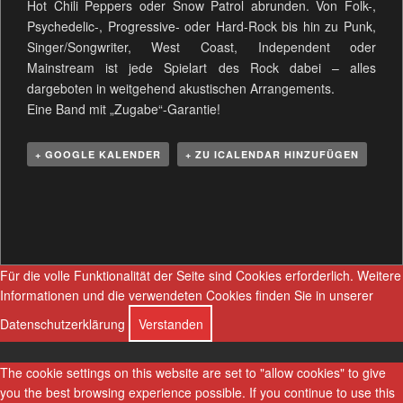
Hot Chili Peppers oder Snow Patrol abrunden. Von Folk-,
Psychedelic-, Progressive- oder Hard-Rock bis hin zu Punk,
Singer/Songwriter, West Coast, Independent oder
Mainstream ist jede Spielart des Rock dabei – alles
dargeboten in weitgehend akustischen Arrangements.
Eine Band mit „Zugabe“-Garantie!
+ GOOGLE KALENDER
+ ZU ICALENDAR HINZUFÜGEN
V
e
r
a
Für die volle Funktionalität der Seite sind Cookies erforderlich.
Weitere
n
Informationen und die verwendeten Cookies finden Sie in unserer
s
Datenschutzerklärung
Verstanden
t
a
l
The cookie settings on this website are set to "allow cookies" to give
t
you the best browsing experience possible. If you continue to use this