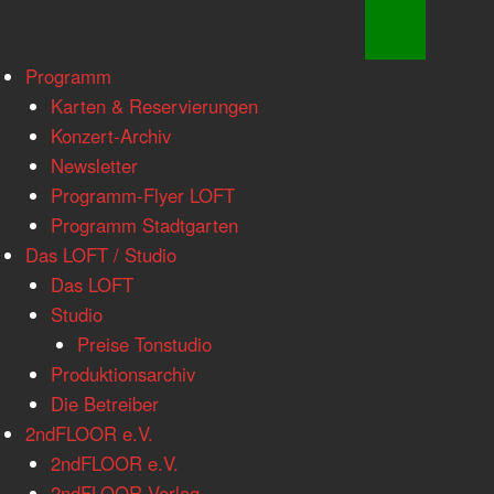
www.loftkoeln.de
Skip
Programm
site
to
Karten & Reservierungen
navigation
content
Konzert-Archiv
Newsletter
Programm-Flyer LOFT
Programm Stadtgarten
Das LOFT / Studio
Das LOFT
Studio
Preise Tonstudio
Produktionsarchiv
Die Betreiber
2ndFLOOR e.V.
2ndFLOOR e.V.
2ndFLOOR Verlag