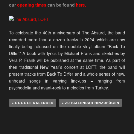
our
opening times
can be found
here.
To celebrate the 40th anniversary of The Absurd, the band
recorded more than a dozen tracks in 2024, which are now
finally being released on the double vinyl album “Back To
Differ.” A book with lyrics by Michael Frank and sketches by
Vera P. Frank will be published at the same time. As part of
their traditional New Year’s concert at LOFT, the band will
present tracks from Back To Differ and a whole series of new,
unheard songs in varying line-ups – ranging from
psychedelia and avant-rock to melodies from Turkey.
+ GOOGLE KALENDER
+ ZU ICALENDAR HINZUFÜGEN
V
e
r