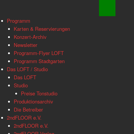
www.loftkoeln.de
Skip
Programm
site
to
Karten & Reservierungen
navigation
content
Konzert-Archiv
Newsletter
Programm-Flyer LOFT
Programm Stadtgarten
Das LOFT / Studio
Das LOFT
Studio
Preise Tonstudio
Produktionsarchiv
Die Betreiber
2ndFLOOR e.V.
2ndFLOOR e.V.
2ndFLOOR Verlag