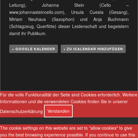
Leitung), Johanna Stein (Cello –
www.johannasteincello.com), Ursula Cuesta (Gesang),
Miriam Neuhaus (Saxophon) und Anja Buchmann
(Schlagzeug, Querflöte) dieser Leidenschaft und begeistern
damit ihr Publikum.
+ GOOGLE KALENDER
+ ZU ICALENDAR HINZUFÜGEN
V
e
r
a
n
Für die volle Funktionalität der Seite sind Cookies erforderlich.
Weitere
s
Informationen und die verwendeten Cookies finden Sie in unserer
t
Datenschutzerklärung
Verstanden
a
l
The cookie settings on this website are set to "allow cookies" to give
t
you the best browsing experience possible. If you continue to use this
u