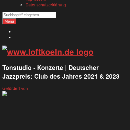
Datenschutzerklärung
Search
Search
Menu
Deutsch
English
Tonstudio - Konzerte | Deutscher
Jazzpreis: Club des Jahres 2021 & 2023
Gefördert von