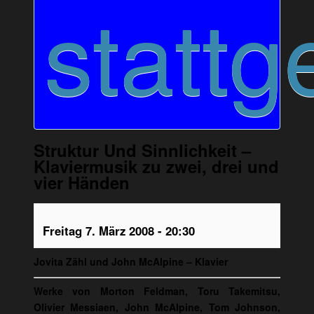
stattg
Struktur Und Sinnlichkeit –
Klaviermusik zu zwei, drei und
vier Händen
Freitag 7. März 2008 - 20:30
Jovita Zähl und John McAlpine – Klavier
Werke von Morton Feldman, Toru Takemitsu,
Olivier Messiaen, John McAlpine, Tom Johnson,