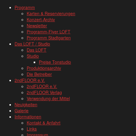
www.loftkoeln.de
Skip
Programm
site
to
Karten & Reservierungen
navigation
content
Konzert-Archiv
Newsletter
Programm-Flyer LOFT
Programm Stadtgarten
Das LOFT / Studio
Das LOFT
Studio
Preise Tonstudio
Produktionsarchiv
Die Betreiber
2ndFLOOR e.V.
2ndFLOOR e.V.
2ndFLOOR Verlag
Verwendung der Mittel
Neuigkeiten
Galerie
Informationen
Kontakt & Anfahrt
Links
Impressum