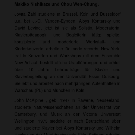
Makiko Nishikaze und Chou Wen-Chung.
Jovita Zähl studierte in Brüssel, Köln und Düsseldorf
u.a. bei J.-Cl. Vanden-Eynden, Aloys Kontarsky und
David Levine, jetzt ist sie als Solistin, Moderatorin,
Klavierpädagogin und Begleiterin tätig; spielte,
konzipierte und moderierte Werkstatt- und
Kinderkonzerte; arbeitete für mode records, New York;
trat in Konzerten und Workshops mit dem Ensemble
New Art auf; bestritt etliche Uraufführungen und erhielt
über 10 Jahre Lehraufträge für Klavier und
Klavierbegleitung an der Universität Essen-Duisburg.
Sie lebt und arbeitet nach mehrjährigen Aufenthalten in
Warschau (PL) und München in Köln.
John McAlpine , geb. 1947 in Rawene, Neuseeland,
studierte Naturwissenschaften an der Universität von
Canterbury, und Musik an der Victoria Universität
Wellington. 1973 siedelte er nach Deutschland über
und studierte Klavier bei Aloys Kontarsky und Wilhelm
Hecker an der Musikhochschule Köln. Seitdem arbeitet