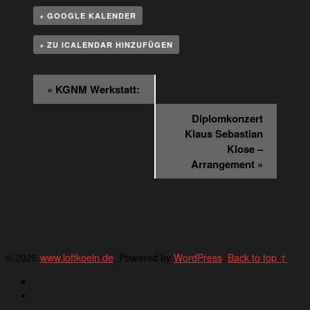
+ GOOGLE KALENDER
+ ZU ICALENDAR HINZUFÜGEN
Veranstaltung
«
KGNM Werkstatt:
Navigation
Diplomkonzert
Klaus Sebastian
Klose –
Arrangement
»
© 2026
www.loftkoeln.de
. Powered by
WordPress
.
Back to top ↑
Deutsch
English