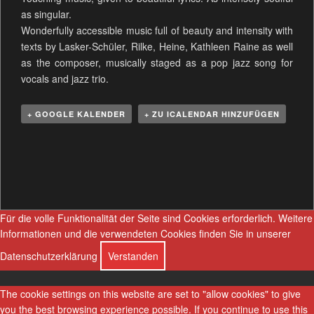
as singular.
Wonderfully accessible music full of beauty and intensity with
texts by Lasker-Schüler, Rilke, Heine, Kathleen Raine as well
as the composer, musically staged as a pop jazz song for
vocals and jazz trio.
+ GOOGLE KALENDER
+ ZU ICALENDAR HINZUFÜGEN
V
e
r
a
n
Für die volle Funktionalität der Seite sind Cookies erforderlich.
Weitere
s
Informationen und die verwendeten Cookies finden Sie in unserer
t
Datenschutzerklärung
Verstanden
a
l
The cookie settings on this website are set to "allow cookies" to give
t
you the best browsing experience possible. If you continue to use this
u