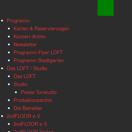
www.loftkoeln.de
Skip
Programm
site
to
Karten & Reservierungen
navigation
content
Konzert-Archiv
Newsletter
Programm-Flyer LOFT
Programm Stadtgarten
Das LOFT / Studio
Das LOFT
Studio
Preise Tonstudio
Produktionsarchiv
Die Betreiber
2ndFLOOR e.V.
2ndFLOOR e.V.
2ndFLOOR Verlag