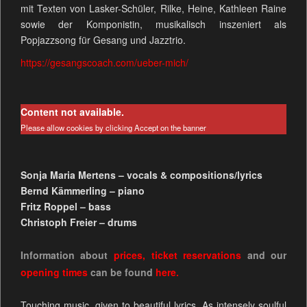
mit Texten von Lasker-Schüler, Rilke, Heine, Kathleen Raine
sowie der Komponistin, musikalisch inszeniert als
Popjazzsong für Gesang und Jazztrio.
https://gesangscoach.com/ueber-mich/
Content not available.
Please allow cookies by clicking Accept on the banner
Sonja Maria Mertens – vocals & compositions/lyrics
Bernd Kämmerling – piano
Fritz Roppel – bass
Christoph Freier – drums
Information about
prices
,
ticket reservations
and our
opening times
can be found
here.
Touching music, given to beautiful lyrics. As intensely soulful