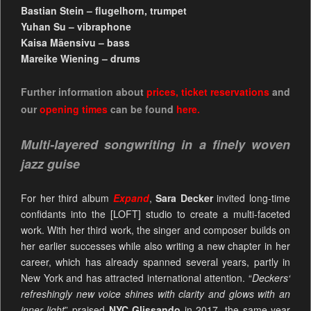
Bastian Stein – flugelhorn, trumpet
Yuhan Su – vibraphone
Kaisa Mäensivu – bass
Mareike Wiening – drums
Further information about
prices
,
ticket reservations
and
our
opening times
can be found
here.
Multi-layered songwriting in a finely woven
jazz guise
For her third album
Expand
,
Sara Decker
invited long-time
confidants into the [LOFT] studio to create a multi-faceted
work. With her third work, the singer and composer builds on
her earlier successes while also writing a new chapter in her
career, which has already spanned several years, partly in
New York and has attracted international attention. “
Deckers‘
refreshingly new voice shines with clarity and glows with an
inner light
” praised
NYC Glissando
in 2017, the same year