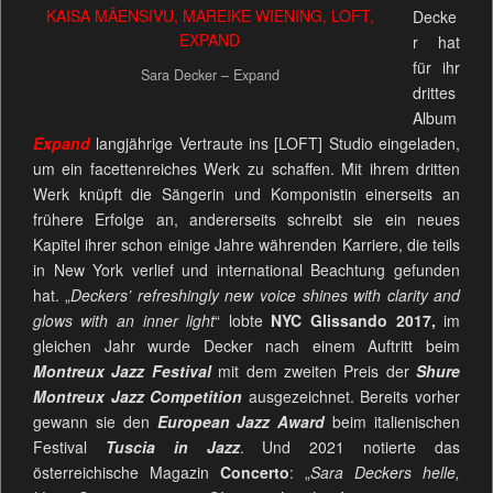
Decke
r hat
für ihr
Sara Decker – Expand
drittes
Album
Expand
langjährige Vertraute ins [LOFT] Studio eingeladen,
um ein facettenreiches Werk zu schaffen. Mit ihrem dritten
Werk knüpft die Sängerin und Komponistin einerseits an
frühere Erfolge an, andererseits schreibt sie ein neues
Kapitel ihrer schon einige Jahre währenden Karriere, die teils
in New York verlief und international Beachtung gefunden
hat. „
Deckers’ refreshingly new voice shines with clarity and
glows with an inner light
“ lobte
NYC Glissando 2017,
im
gleichen Jahr wurde Decker nach einem Auftritt beim
Montreux Jazz Festival
mit dem zweiten Preis der
Shure
Montreux Jazz Competition
ausgezeichnet. Bereits vorher
gewann sie den
European Jazz Award
beim italienischen
Festival
Tuscia in Jazz
. Und 2021 notierte das
österreichische Magazin
Concerto
: „
Sara Deckers helle,