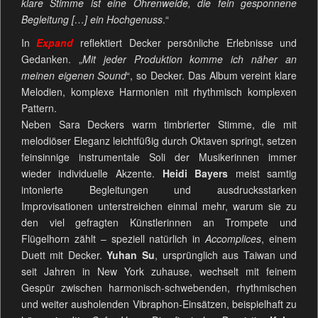
klare Stimme ist eine Ohrenweide, die fein gesponnene
Begleitung […] ein Hochgenuss
.“
In
Expand
reflektiert Decker persönliche Erlebnisse und
Gedanken. „
Mit jeder Produktion komme ich näher an
meinen eigenen Sound
“, so Decker. Das Album vereint klare
Melodien, komplexe Harmonien mit rhythmisch komplexen
Pattern.
Neben Sara Deckers warm timbrierter Stimme, die mit
melodiöser Eleganz leichtfüßig durch Oktaven springt, setzen
feinsinnige instrumentale Soli der Musikerinnen immer
wieder individuelle Akzente.
Heidi Bayers
meist samtig
intonierte Begleitungen und ausdrucksstarken
Improvisationen unterstreichen einmal mehr, warum sie zu
den viel gefragten Künstlerinnen an Trompete und
Flügelhorn zählt – speziell natürlich in
Accomplices
, einem
Duett mit Decker.
Yuhan Su
, ursprünglich aus Taiwan und
seit Jahren in New York zuhause, wechselt mit feinem
Gespür zwischen harmonisch-schwebenden, rhythmischen
und weiter ausholenden Vibraphon-Einsätzen, beispielhaft zu