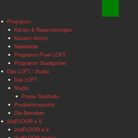
www.loftkoeln.de
Skip
Programm
site
to
Karten & Reservierungen
navigation
content
Konzert-Archiv
Newsletter
Programm-Flyer LOFT
Programm Stadtgarten
Das LOFT / Studio
Das LOFT
Studio
Preise Tonstudio
Produktionsarchiv
Die Betreiber
2ndFLOOR e.V.
2ndFLOOR e.V.
2ndFLOOR Verlag