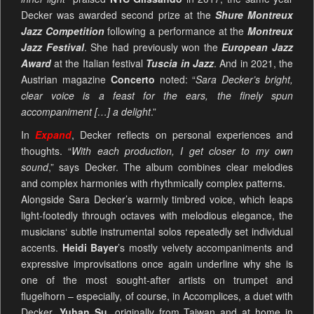
Decker was awarded second prize at the
Shure Montreux
Jazz Competition
following a performance at the
Montreux
Jazz Festival
. She had previously won the
European Jazz
Award
at the Italian festival
Tuscia in Jazz
. And in 2021, the
Austrian magazine
Concerto
noted: “
Sara Decker’s bright,
clear voice is a feast for the ears, the finely spun
accompaniment […] a delight
.”
In
Expand
, Decker reflects on personal experiences and
thoughts. “
With each production, I get closer to my own
sound
,” says Decker. The album combines clear melodies
and complex harmonies with rhythmically complex patterns.
Alongside Sara Decker’s warmly timbred voice, which leaps
light-footedly through octaves with melodious elegance, the
musicians‘ subtle instrumental solos repeatedly set individual
accents.
Heidi Bayer
’s mostly velvety accompaniments and
expressive improvisations once again underline why she is
one of the most sought-after artists on trumpet and
flugelhorn – especially, of course, in Accomplices, a duet with
Decker.
Yuhan Su
, originally from Taiwan and at home in