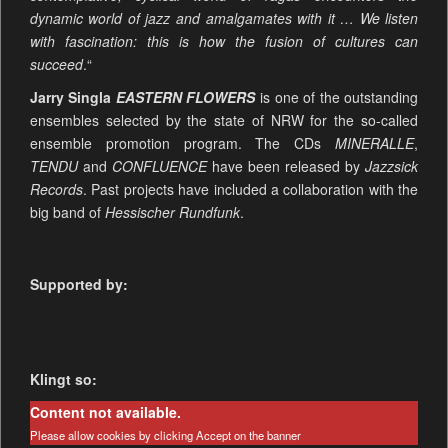
dynamic world of jazz and amalgamates with it … We listen
with fascination: this is how the fusion of cultures can
succeed
.“
Jarry Singla
EASTERN FLOWERS
is one of the outstanding
ensembles selected by the state of NRW for the so-called
ensemble promotion program. The CDs
MINERALLE
,
TENDU
and
CONFLUENCE
have been released by
Jazzsick
Records
. Past projects have included a collaboration with the
big band of
Hessischer Rundfunk
.
Supported by:
Klingt so:
Content not available.
Please allow cookies by clicking Accept on the banner