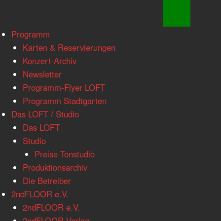
www.loftkoeln.de
Skip
Programm
site
to
Karten & Reservierungen
navigation
content
Konzert-Archiv
Newsletter
Programm-Flyer LOFT
Programm Stadtgarten
Das LOFT / Studio
Das LOFT
Studio
Preise Tonstudio
Produktionsarchiv
Die Betreiber
2ndFLOOR e.V.
2ndFLOOR e.V.
2ndFLOOR Verlag