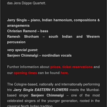
das Jens Düppe Quartett.
Jarry Singla – piano, Indian harmonium, compositions &
arrangements
Christian Ramond – bass
Ramesh Shotham – south Indian and Western
percussion
very special guest:
Sanjeev Chimmalgi – nordindian vocals
Further information about
prices
,
ticket reservations
and
our
opening times
can be found
here.
The Cologne-based, nationally and internationally performing
trio
Jarry Singla EASTERN FLOWERS
meets the Mumbai-
based singer
Sanjeev Chimmalgi
– one of the most
celebrated singers of the younger generation, rooted in the
classical North Indian tradition.