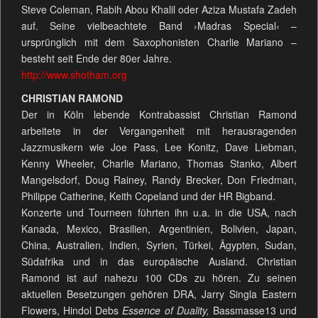
Steve Coleman, Rabih Abou Khalil oder Aziza Mustafa Zadeh
auf. Seine vielbeachtete Band ›Madras Special‹ –
ursprünglich mit dem Saxophonisten Charlie Mariano –
besteht seit Ende der 80er Jahre.
http://www.shotham.org
CHRISTIAN RAMOND
Der in Köln lebende Kontrabassist Christian Ramond
arbeitete in der Vergangenheit mit herausragenden
Jazzmusikern wie Joe Pass, Lee Konitz, Dave Liebman,
Kenny Wheeler, Charlie Mariano, Thomas Stanko, Albert
Mangelsdorf, Doug Rainey, Randy Brecker, Don Friedman,
Philippe Catherine, Keith Copeland und der HR Bigband.
Konzerte und Tourneen führten ihn u.a. in die USA, nach
Kanada, Mexico, Brasilien, Argentinien, Bolivien, Japan,
China, Australien, Indien, Syrien, Türkei, Ägypten, Sudan,
Südafrika und in das europäische Ausland. Christian
Ramond ist auf nahezu 100 CDs zu hören. Zu seinen
aktuellen Besetzungen gehören DRA, Jarry Singla Eastern
Flowers, Hindol Debs
Essence of Duality,
Bassmasse13 und