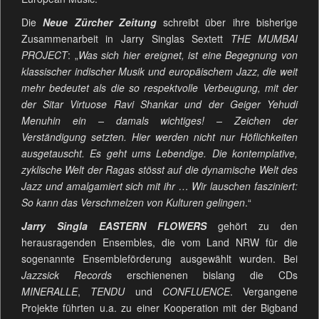
Die
Neue Zürcher Zeitung
schreibt über ihre bisherige
Zusammenarbeit in Jarry Singlas Sextett
THE
MUMBAI
PROJECT
: „
Was sich hier ereignet, ist eine Begegnung von
klassischer indischer Musik und europäischem Jazz, die weit
mehr bedeutet als die so respektvolle Verbeugung, mit der
der Sitar Virtuose Ravi Shankar und der Geiger Yehudi
Menuhin ein – damals wichtiges! – Zeichen der
Verständigung setzten. Hier werden nicht nur Höflichkeiten
ausgetauscht. Es geht ums Lebendige. Die kontemplative,
zyklische Welt der Ragas stösst auf die dynamische Welt des
Jazz und amalgamiert sich mit ihr … Wir lauschen fasziniert:
So kann das Verschmelzen von Kulturen gelingen
.“
Jarry Singla EASTERN FLOWERS
gehört zu den
herausragenden Ensembles, die vom Land NRW für die
sogenannte Ensembleförderung ausgewählt wurden. Bei
Jazzsick Records
erschienenen bislang die CDs
MINERALLE
,
TENDU
und
CONFLUENCE
. Vergangene
Projekte führten u.a. zu einer Kooperation mit der Bigband