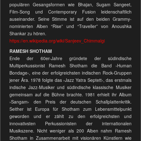
populären Gesangsformen wie Bhajan, Sugam Sangeet,
Film-Song und Contemporary Fusion leidenschaftlich
auseinander. Seine Stimme ist auf den beiden Grammy-
nominierten Alben “Rise” und “Traveller” von Anoushka
Shankar zu hören.
https://en.wikipedia.org/wiki/Sanjeev_Chimmalgi
RAMESH SHOTHAM
Ende der 60er-Jahre gründete der südindische
Multiperkussionist Ramesh Shotham die Band ›Human
Bondage‹, eine der erfolgreichsten indischen Rock-Gruppen
jener Ära. 1978 folgte das ›Jazz Yatra Septett‹, das erstmals
indische Jazz-Musiker und südindische klassische Musiker
gemeinsam auf die Bühne brachte. 1981 erhielt ihr Album
›Sangam‹ den Preis der deutschen Schallplattenkritik.
Seither ist Europa für Shotham zum Lebensmittelpunkt
geworden und er zählt zu den erfolgreichsten und
innovativsten Perkussionisten der internationalen
Musikszene. Nicht weniger als 200 Alben nahm Ramesh
Shotham in Zusammenarbeit mit visionären Künstlern wie