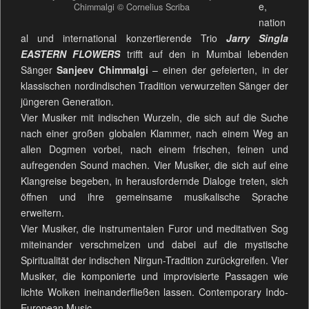
e,
Chimmalgi © Cornelius Scriba
nation
al und international konzertierende Trio
Jarry Singla
EASTERN FLOWERS
trifft auf den in Mumbai lebenden
Sänger
Sanjeev Chimmalgi
– einen der gefeierten, in der
klassischen nordindischen Tradition verwurzelten Sänger der
jüngeren Generation.
Vier Musiker mit indischen Wurzeln, die sich auf die Suche
nach einer großen globalen Klammer, nach einem Weg an
allen Dogmen vorbei, nach einem frischen, feinen und
aufregenden Sound machen. Vier Musiker, die sich auf eine
Klangreise begeben, in herausfordernde Dialoge treten, sich
öffnen und ihre gemeinsame musikalische Sprache
erweitern.
Vier Musiker, die instrumentalen Furor und meditativen Sog
miteinander verschmelzen und dabei auf die mystische
Spiritualität der indischen Nirgun-Tradition zurückgreifen. Vier
Musiker, die komponierte und improvisierte Passagen wie
lichte Wolken ineinanderfließen lassen. Contemporary Indo-
European Music.