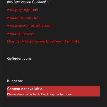
des
Hessischen Rundfunks
.
www.jarrysingla.com
www.soniq-music.com
www.gramofon.jarrysingla.com
www.shotham.org
https://en.wikipedia.org/wiki/Sanjeev_Chimmalgi
Gefördert von:
Klingt so:
Content not available.
Please allow cookies by clicking Accept on the banner