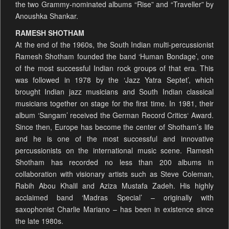
the two Grammy-nominated albums “Rise” and “Traveller” by
Anoushka Shankar.
RAMESH SHOTHAM
At the end of the 1960s, the South Indian multi-percussionist
Ramesh Shotham founded the band ‘Human Bondage’, one
of the most successful Indian rock groups of that era. This
was followed in 1978 by the ‘Jazz Yatra Septet’, which
brought Indian jazz musicians and South Indian classical
musicians together on stage for the first time. In 1981, their
album ‘Sangam’ received the German Record Critics‘ Award.
Since then, Europe has become the center of Shotham’s life
and he is one of the most successful and innovative
percussionists on the international music scene. Ramesh
Shotham has recorded no less than 200 albums in
collaboration with visionary artists such as Steve Coleman,
Rabih Abou Khalil and Aziza Mustafa Zadeh. His highly
acclaimed band ‘Madras Special’ – originally with
saxophonist Charlie Mariano – has been in existence since
the late 1980s.