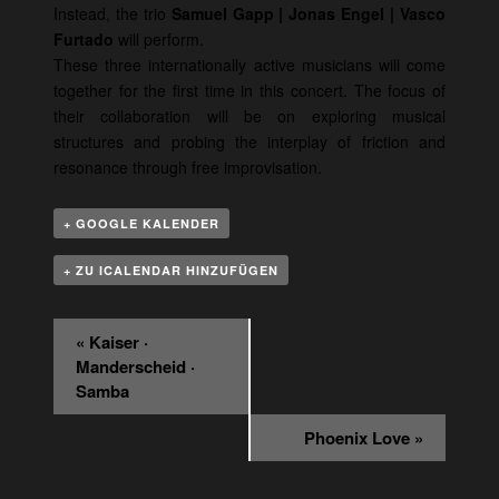
Instead, the trio
Samuel Gapp | Jonas Engel | Vasco
Furtado
will perform.
These three internationally active musicians will come
together for the first time in this concert. The focus of
their collaboration will be on exploring musical
structures and probing the interplay of friction and
resonance through free improvisation.
+ GOOGLE KALENDER
+ ZU ICALENDAR HINZUFÜGEN
Veranstaltung
«
Kaiser ·
Navigation
Manderscheid ·
Samba
Phoenix Love
»