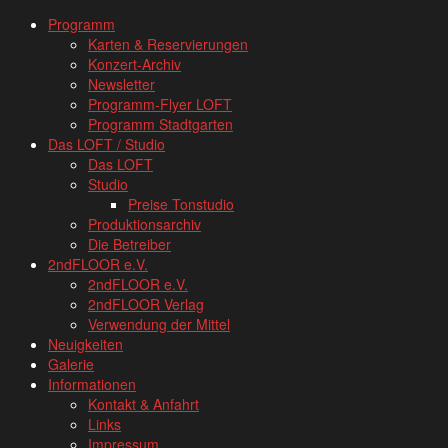
www.loftkoeln.de
Skip
Programm
site
to
Karten & Reservierungen
navigation
content
Konzert-Archiv
Newsletter
Programm-Flyer LOFT
Programm Stadtgarten
Das LOFT / Studio
Das LOFT
Studio
Preise Tonstudio
Produktionsarchiv
Die Betreiber
2ndFLOOR e.V.
2ndFLOOR e.V.
2ndFLOOR Verlag
Verwendung der Mittel
Neuigkeiten
Galerie
Informationen
Kontakt & Anfahrt
Links
Impressum