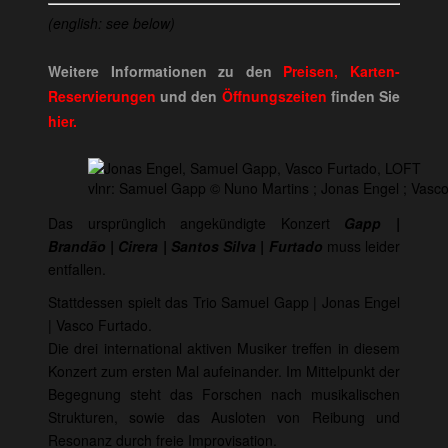
(english: see below)
Weitere Informationen zu den
Preisen, Karten-
Reservierungen
und den
Öffnungszeiten
finden Sie
hier.
vlnr: Samuel Gapp © Nuno Martins ; Jonas Engel ; Vasc
Das ursprünglich angekündigte Konzert
Gapp |
Brandão | Cirera | Santos Silva | Furtado
muss leider
entfallen.
Stattdessen spielt das Trio Samuel Gapp | Jonas Engel
| Vasco Furtado.
Die drei international aktiven Musiker treffen in diesem
Konzert zum ersten Mal aufeinander. Im Mittelpunkt der
Begegnung steht das Forschen nach musikalischen
Strukturen, sowie das Ausloten von Reibung und
Resonanz durch freie Improvisation.