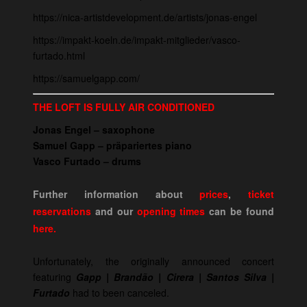
https://nica-artistdevelopment.de/artists/jonas-engel
https://impakt-koeln.de/impakt-mitglieder/vasco-
furtado.html
https://samuelgapp.com/
THE LOFT IS FULLY AIR CONDITIONED
Jonas Engel – saxophone
Samuel Gapp – präpariertes piano
Vasco Furtado – drums
Further information about
prices
,
ticket
reservations
and our
opening times
can be
found
here.
Unfortunately, the originally announced concert
featuring
Gapp | Brandão | Cirera | Santos Silva |
Furtado
had to been canceled.