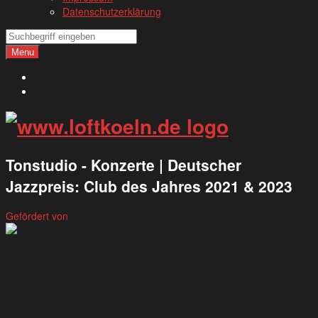
Datenschutzerklärung
Search
Search
Menu
Deutsch
English
Tonstudio - Konzerte | Deutscher
Jazzpreis: Club des Jahres 2021 & 2023
Gefördert von