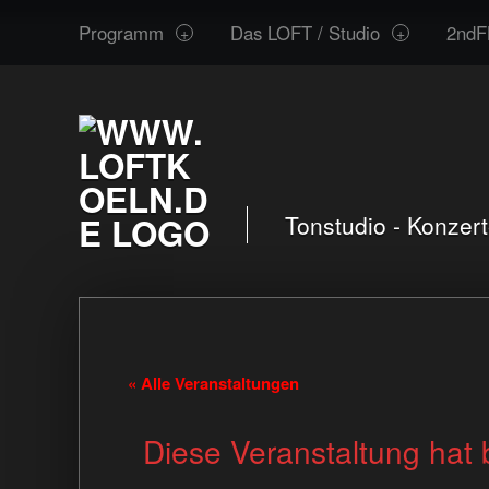
www.loftkoeln.de
Skip
Programm
Das LOFT / Studio
2ndF
site
to
navigation
content
Tonstudio - Konzer
« Alle Veranstaltungen
Diese Veranstaltung hat 