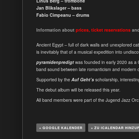
Linus Berg – trombone
Jan Blikslager – bass
Fabio Cimpeanu – drums
Information about
prices
,
ticket reservations
an
Ancient Egypt – full of dark walls and unexplored ca
is inevitably that of a musical expedition into undis
pyramidenpredigt
was founded in early 2020 as 
band sound between late romanticism and modern cre
Supported by the
Auf Geht’s
scholarship, interesti
The debut album will be released this year.
All band members were part of the Jugend Jazz Orch
+ GOOGLE KALENDER
+ ZU ICALENDAR HINZU