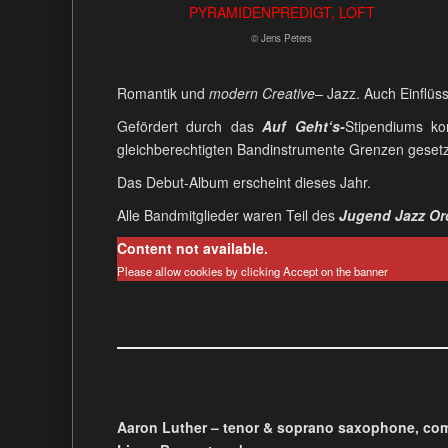
© Jens Peters
Romantik und
modern Creative
– Jazz. Auch Einflüs
Gefördert durch das
Auf Geht‘s-
Stipendiums ko
gleichberechtigten Bandinstrumente Grenzen gesetz
Das Debut-Album erscheint dieses Jahr.
Alle Bandmitglieder waren Teil des
Jugend Jazz Or
Content not available.
Please allow cookies by clicking Accept on the banner
Aaron Luther – tenor & soprano saxophone, co