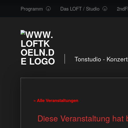
www.loftkoeln.de
Skip
Programm
Das LOFT / Studio
2ndF
site
to
navigation
content
Tonstudio - Konzer
« Alle Veranstaltungen
Diese Veranstaltung hat 