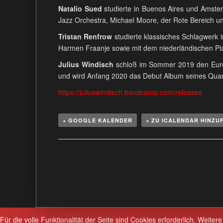
Natalio Sued
studierte in Buenos Aires und Amster
Jazz Orchestra, Michael Moore, der Rote Bereich 
Tristan Renfrow
studierte klassisches Schlagwerk i
Harmen Fraanje sowie mit dem niederländischen Pia
Julius Windisch
schloß im Sommer 2019 den Europ
und wird Anfang 2020 das Debut Album seines Quarte
https://juliuswindisch.bandcamp.com/releases
+ GOOGLE KALENDER
+ ZU ICALENDAR HINZU
V
e
r
a
n
s
Für die volle Funktionalität der Seite sind Cookies erforderlich.
Weitere