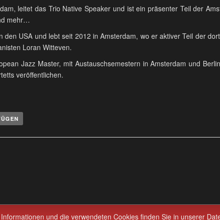
dam, leitet das Trio Native Speaker und ist ein präsenter Teil der A
und mehr…
n den USA und lebt seit 2012 in Amsterdam, wo er aktiver Teil der dorti
nisten Loran Witteven.
ean Jazz Master, mit Austauschsemestern in Amsterdam und Berlin, 
tts veröffentlichen.
FÜGEN
 Informationen und die verwendeten Cookies finden Sie in unserer Dat