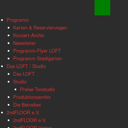
www.loftkoeln.de
Skip
Programm
site
to
Karten & Reservierungen
navigation
content
Konzert-Archiv
Newsletter
Programm-Flyer LOFT
Programm Stadtgarten
Das LOFT / Studio
Das LOFT
Studio
Preise Tonstudio
Produktionsarchiv
Die Betreiber
2ndFLOOR e.V.
2ndFLOOR e.V.
2ndFLOOR Verlag