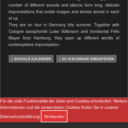
number of different sounds and silence form long, delicate
improvisations that evoke images and stories stored in each
of us.
They are on tour in Germany this summer. Together with
Cologne saxophonist Luise Volkmann and trombonist Felix
Mayer from Hamburg, they open up different worlds of
contemplative improvisation.
+ GOOGLE KALENDER
+ ZU ICALENDAR HINZUFÜGEN
V
e
r
a
n
Für die volle Funktionalität der Seite sind Cookies erforderlich.
Weitere
s
Informationen und die verwendeten Cookies finden Sie in unserer
t
Datenschutzerklärung
Verstanden
a
l