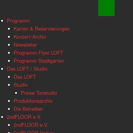
www.loftkoeln.de
Skip
Programm
site
to
Karten & Reservierungen
navigation
content
Konzert-Archiv
Newsletter
Programm-Flyer LOFT
Programm Stadtgarten
Das LOFT / Studio
Das LOFT
Studio
Preise Tonstudio
Produktionsarchiv
Die Betreiber
2ndFLOOR e.V.
2ndFLOOR e.V.
2ndFLOOR Verlag