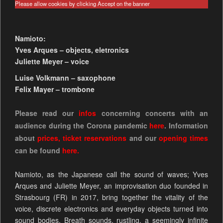
Please allow cookies by clicking Accept on the banner
Namioto:
Yves Arques – objects, eletronics
Juliette Meyer – voice
Luise Volkmann – saxophone
Felix Mayer – trombone
Please read our
infos
concerning concerts with an
audience during the Corona pandemic
here
. Information
about
prices
,
ticket reservations
and our
opening times
can be found
here.
Namioto, as the Japanese call the sound of waves; Yves
Arques and Juliette Meyer, an improvisation duo founded in
Strasbourg (FR) in 2017, bring together the vitality of the
voice, discrete electronics and everyday objects turned into
sound bodies. Breath sounds, rustling, a seemingly infinite