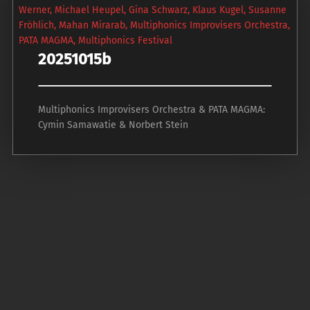
20251015b
Multiphonics Improvisers Orchestra & PATA MAGMA:
Cymin Samawatie & Norbert Stein
P
o
s
t
n
a
v
i