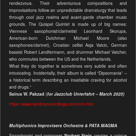
rendezvous. Their adventurous compositions and
improvisations follow an unpredictable dramaturgy that leads
through cool jazz realms and avant-garde chamber music
grounds. The Quispel Quintet is made up of big names:
Viennese saxophonist/clarinetist Leonhard Skorupa,
American-born Dutchman Michael Moore (also
saxophones/clarinet), Croatian cellist Asja Valcic, German
bassist Robert Landfermann, and drummer Michael Vatcher,
who commutes between the US and the Netherlands.
What they do together is sometimes very subtle and often
intoxicating. Incidentally, their album is called “Dipsomania” –
a historical term describing an insatiable craving for alcohol
and drugs.“
Ssirus W. Pakzad
(
for Jazzclub Unterfahrt – March 2025)
https://www.ramboyrecordings.com/mm.htm
Multiphonics Improvisers Orchestra & PATA MAGMA
Saxophonist and composer
Norbert Stein
creates a unique