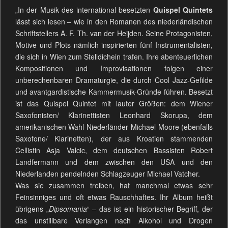
„In der Musik des international besetzten
Quispel Quintets
lässt sich lesen – wie in den Romanen des niederländischen
Schriftstellers A. F. Th. van der Heijden. Seine Protagonisten,
Motive und Plots nämlich inspirierten fünf Instrumentalisten,
die sich in Wien zum Stelldichein trafen. Ihre abenteuerlichen
Kompositionen und Improvisationen folgen einer
unberechenbaren Dramaturgie, die durch Cool Jazz-Gefilde
und avantgardistische Kammermusik-Gründe führen. Besetzt
ist das Quispel Quintet mit lauter Größen: dem Wiener
Saxofonisten/ Klarinettisten Leonhard Skorupa, dem
amerikanischen Wahl-Niederländer Michael Moore (ebenfalls
Saxofone/ Klarinetten), der aus Kroatien stammenden
Cellistin Asja Valcic, dem deutschen Bassisten Robert
Landfermann und dem zwischen den USA und den
Niederlanden pendelnden Schlagzeuger Michael Vatcher.
Was sie zusammen treiben, hat manchmal etwas sehr
Feinsinniges und oft etwas Rauschhaftes. Ihr Album heißt
übrigens „
Dipsomania
“ – das ist ein historischer Begriff, der
das unstillbare Verlangen nach Alkohol und Drogen