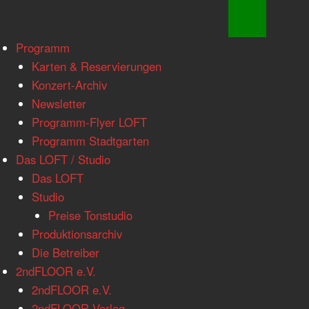
www.loftkoeln.de
Skip
Programm
site
to
Karten & Reservierungen
navigation
content
Konzert-Archiv
Newsletter
Programm-Flyer LOFT
Programm Stadtgarten
Das LOFT / Studio
Das LOFT
Studio
Preise Tonstudio
Produktionsarchiv
Die Betreiber
2ndFLOOR e.V.
2ndFLOOR e.V.
2ndFLOOR Verlag