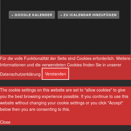
+ GOOGLE KALENDER
+ ZU ICALENDAR HINZUFÜGEN
V
e
r
a
n
Für die volle Funktionalität der Seite sind Cookies erforderlich.
Weitere
s
Informationen und die verwendeten Cookies finden Sie in unserer
t
Datenschutzerklärung
Verstanden
a
l
The cookie settings on this website are set to "allow cookies" to give
t
you the best browsing experience possible. If you continue to use this
u
website without changing your cookie settings or you click "Accept"
n
below then you are consenting to this.
g
N
Close
a