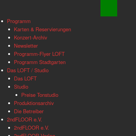
www.loftkoeln.de
Skip
Programm
site
to
Karten & Reservierungen
navigation
content
Konzert-Archiv
Newsletter
Programm-Flyer LOFT
Programm Stadtgarten
Das LOFT / Studio
Das LOFT
Studio
Preise Tonstudio
Produktionsarchiv
Die Betreiber
2ndFLOOR e.V.
2ndFLOOR e.V.
2ndFLOOR Verlag