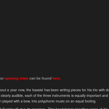
our
opening times
can be found
here.
out a year now, the bassist has been writing pieces for his trio with
clearly audible, each of the three instruments is equally important and
en played with a bow, into polyphonic music on an equal footing.
ed Septet will give its premiere. This band brings together some of h