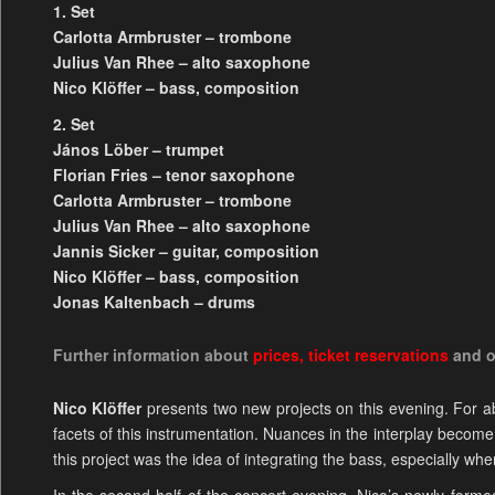
1. Set
Carlotta Armbruster – trombone
Julius Van Rhee – alto saxophone
Nico Klöffer – bass, composition
2. Set
János Löber – trumpet
Florian Fries –
tenor saxophone
Carlotta Armbruster –
trombone
Julius Van Rhee – alto saxophone
Jannis Sicker – guitar, composition
Nico Klöffer – bass,
composition
Jonas Kaltenbach – drums
Further information about
prices
,
ticket reservations
and 
Nico Klöffer
presents two new projects on this evening. For ab
facets of this instrumentation. Nuances in the interplay become 
this project was the idea of integrating the bass, especially wh
In the second half of the concert evening, Nico’s newly form