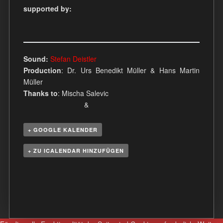
supported by:
Sound
:
Stefan Deistler
Production
: Dr. Urs Benedikt Müller & Hans Martin
Müller
Thanks to
: Mischa Salevic
&
+ GOOGLE KALENDER
+ ZU ICALENDAR HINZUFÜGEN
V
e
r
a