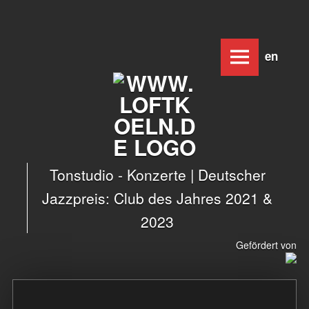
www.loftkoeln.de
Skip
Deutsc
Engl
site
to
navigation
content
Tonstudio - Konzerte | Deutscher
Jazzpreis: Club des Jahres 2021 &
2023
Gefördert von