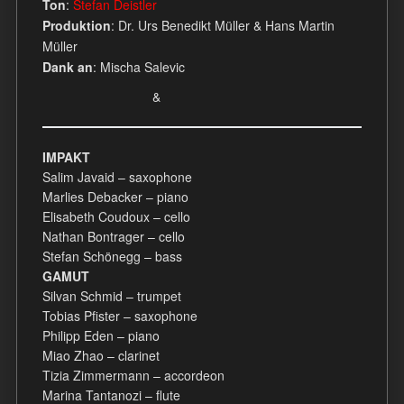
T
on
:
Stefan Deistler
Produktion
: Dr. Urs Benedikt Müller & Hans Martin
Müller
Dank an
: Mischa Salevic
&
IMPAKT
Salim Javaid – saxophone
Marlies Debacker – piano
Elisabeth Coudoux – cello
Nathan Bontrager – cello
Stefan Schönegg – bass
GAMUT
Silvan Schmid – trumpet
Tobias Pfister – saxophone
Philipp Eden – piano
Miao Zhao – clarinet
Tizia Zimmermann – accordeon
Marina Tantanozi – flute