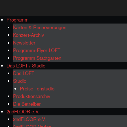
www.loftkoeln.de
Skip
Programm
site
to
Karten & Reservierungen
navigation
content
Konzert-Archiv
Newsletter
Programm-Flyer LOFT
Programm Stadtgarten
Das LOFT / Studio
Das LOFT
Studio
Preise Tonstudio
Produktionsarchiv
Die Betreiber
2ndFLOOR e.V.
2ndFLOOR e.V.
2ndFLOOR Verlag