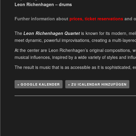
Leon Richenhagen – drums
Further information about
prices
,
ticket reservations
and 
The
Leon Richenhagen Quartet
is known for its modern, mel
meet dynamic, powerful improvisations, creating a multi-layer
At the center are Leon Richenhagen’s original compositions, wh
musical influences, inspired by a wide variety of styles and infl
The result is music that is as accessible as it is sophisticated, 
+ GOOGLE KALENDER
+ ZU ICALENDAR HINZUFÜGEN
V
e
r
a
n