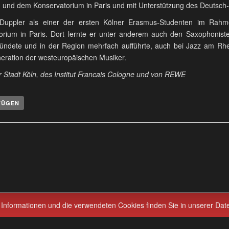
n und dem Konservatorium in Paris und mit Unterstützung des Deutsc
s Duppler als einer der ersten Kölner Erasmus-Studenten im Rah
rium in Paris. Dort lernte er unter anderem auch den Saxophonist
gründete und in der Region mehrfach aufführte, auch bei Jazz am Rh
eration der westeuropäischen Musiker.
 Stadt Köln, des Institut Francais Cologne und von REWE
FÜGEN
 Informationen und die verwendeten Cookies finden Sie in unserer Dat