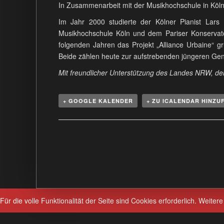
In Zusammenarbeit mit der Musikhochschule in Köl
Im Jahr 2000 studierte der Kölner Pianist Lar
Musikhochschule Köln und dem Pariser Konservato
folgenden Jahren das Projekt „Alliance Urbaine“ 
Beide zählen heute zur aufstrebenden jüngeren Gen
Mit freundlicher Unterstützung des Landes NRW, der
+ GOOGLE KALENDER
+ ZU ICALENDAR HINZU
V
e
r
a
n
s
Für die volle Funktionalität der Seite sind Cookies erforderlich.
Weitere
t
a