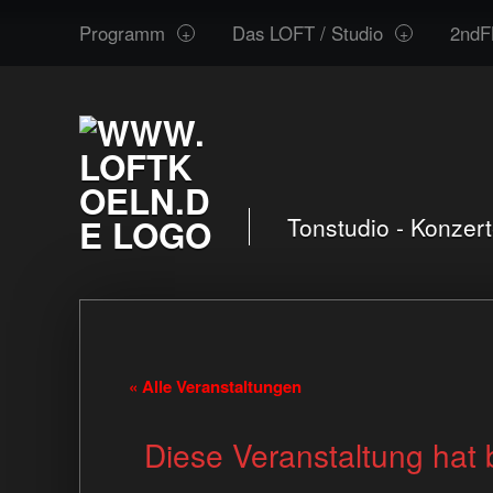
www.loftkoeln.de
Skip
Programm
Das LOFT / Studio
2ndF
site
to
navigation
content
Tonstudio - Konzer
« Alle Veranstaltungen
Diese Veranstaltung hat 