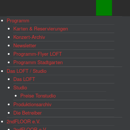
www.loftkoeln.de
Skip
Programm
site
to
Karten & Reservierungen
navigation
content
Konzert-Archiv
Newsletter
Programm-Flyer LOFT
Programm Stadtgarten
Das LOFT / Studio
Das LOFT
Studio
Preise Tonstudio
Produktionsarchiv
Die Betreiber
2ndFLOOR e.V.
2ndFLOOR e.V.