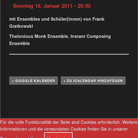
Sonntag 16. Januar 2011 - 20:30
mit Ensembles und Schüler(innen) von Frank
Gratkowski
Thelonious Monk Ensemble, Instant Composing
Ensemble
+ GOOGLE KALENDER
+ ZU ICALENDAR HINZUFÜGEN
V
e
r
a
Für die volle Funktionalität der Seite sind Cookies erforderlich.
Weitere
n
Informationen und die verwendeten Cookies finden Sie in unserer
s