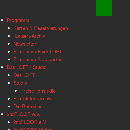
www.loftkoeln.de
Skip
Programm
site
to
Karten & Reservierungen
navigation
content
Konzert-Archiv
Newsletter
Programm-Flyer LOFT
Programm Stadtgarten
Das LOFT / Studio
Das LOFT
Studio
Preise Tonstudio
Produktionsarchiv
Die Betreiber
2ndFLOOR e.V.
2ndFLOOR e.V.
2ndFLOOR Verlag