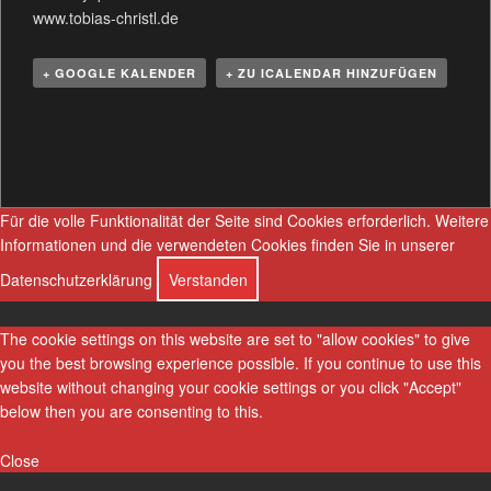
www.tobias-christl.de
+ GOOGLE KALENDER
+ ZU ICALENDAR HINZUFÜGEN
V
e
r
a
Für die volle Funktionalität der Seite sind Cookies erforderlich.
Weitere
n
Informationen und die verwendeten Cookies finden Sie in unserer
s
Datenschutzerklärung
Verstanden
t
a
l
The cookie settings on this website are set to "allow cookies" to give
t
you the best browsing experience possible. If you continue to use this
u
website without changing your cookie settings or you click "Accept"
n
below then you are consenting to this.
g
N
Close
a