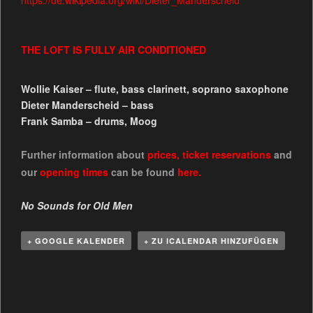
https://de.wikipedia.org/wiki/Dieter_Manderscheid
THE LOFT IS FULLY AIR CONDITIONED
Wollie Kaiser – flute, bass clarinett, soprano saxophone
Dieter Manderscheid – bass
Frank Samba – drums, Moog
Further information about
prices
,
ticket reservations
and
our
opening times
can be
found
here.
No Sounds for Old Men
+ GOOGLE KALENDER
+ ZU ICALENDAR HINZUFÜGEN
V
e
r