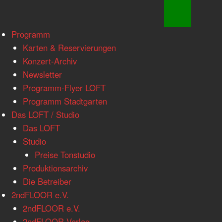
www.loftkoeln.de
Skip
Programm
site
to
Karten & Reservierungen
navigation
content
Konzert-Archiv
Newsletter
Programm-Flyer LOFT
Programm Stadtgarten
Das LOFT / Studio
Das LOFT
Studio
Preise Tonstudio
Produktionsarchiv
Die Betreiber
2ndFLOOR e.V.
2ndFLOOR e.V.
2ndFLOOR Verlag