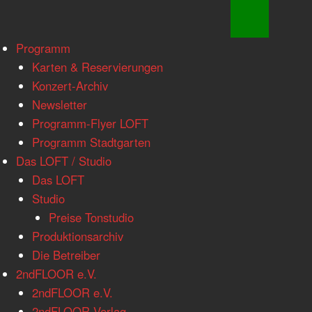
www.loftkoeln.de
Skip
Programm
site
to
Karten & Reservierungen
navigation
content
Konzert-Archiv
Newsletter
Programm-Flyer LOFT
Programm Stadtgarten
Das LOFT / Studio
Das LOFT
Studio
Preise Tonstudio
Produktionsarchiv
Die Betreiber
2ndFLOOR e.V.
2ndFLOOR e.V.
2ndFLOOR Verlag