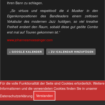
ihren Bann zu schlagen.
„So virtuos und respektvoll die 4 Musiker in den
Eigenkompositionen des Bandleaders einem zeitlosen
Vokabular des modernen Jazz huldigen, so viel kreative
Freiheit erobert den Raum, sobald diese gut geölte Combo
erst mal auf Touren gekommen ist.“
www.johannesmoessinger.com
+ GOOGLE KALENDER
+ ZU ICALENDAR HINZUFÜGEN
V
e
r
a
Für die volle Funktionalität der Seite sind Cookies erforderlich.
Weitere
n
Informationen und die verwendeten Cookies finden Sie in unserer
s
Datenschutzerklärung
Verstanden
t
a