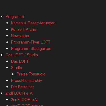
www.loftkoeln.de
Skip
Programm
site
to
Karten & Reservierungen
navigation
content
Konzert-Archiv
Newsletter
Programm-Flyer LOFT
Programm Stadtgarten
Das LOFT / Studio
Das LOFT
Studio
Preise Tonstudio
Produktionsarchiv
Die Betreiber
2ndFLOOR e.V.
2ndFLOOR e.V.
2ndFLOOR Verlag