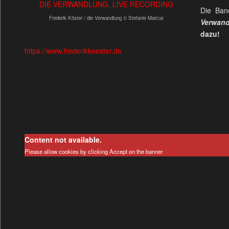
Die Ban
Frederik Köster / die Verwandlung © Stefanie Marcus
Verwan
dazu!
https://www.frederikkoester.de
Content not available.
Please allow cookies by clicking Accept on the banner