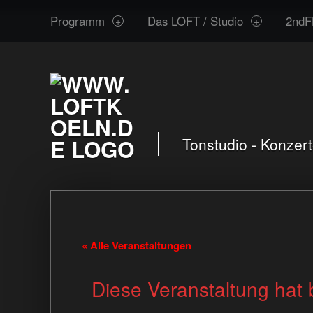
www.loftkoeln.de
Skip
Programm
Das LOFT / Studio
2ndF
site
to
navigation
content
Tonstudio - Konzer
« Alle Veranstaltungen
Diese Veranstaltung hat 