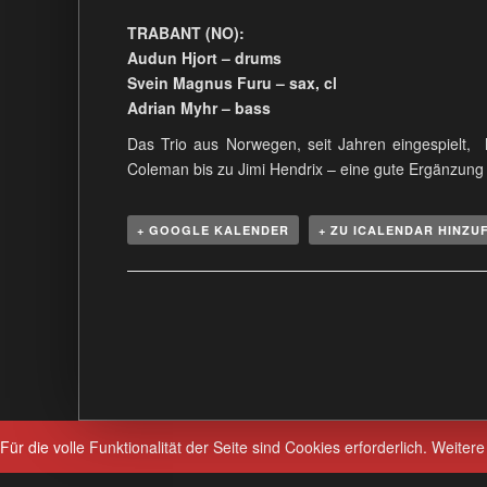
TRABANT (NO):
Audun Hjort – drums
Svein Magnus Furu – sax, cl
Adrian Myhr – bass
Das Trio aus Norwegen, seit Jahren eingespielt, 
Coleman bis zu Jimi Hendrix – eine gute Ergänzung 
+ GOOGLE KALENDER
+ ZU ICALENDAR HINZU
V
e
r
a
n
s
Für die volle Funktionalität der Seite sind Cookies erforderlich.
Weitere
t