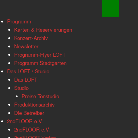
www.loftkoeln.de
Skip
Programm
site
to
Karten & Reservierungen
navigation
content
Konzert-Archiv
Newsletter
Programm-Flyer LOFT
Programm Stadtgarten
Das LOFT / Studio
Das LOFT
Studio
Preise Tonstudio
Produktionsarchiv
Die Betreiber
2ndFLOOR e.V.
2ndFLOOR e.V.
2ndFLOOR Verlag