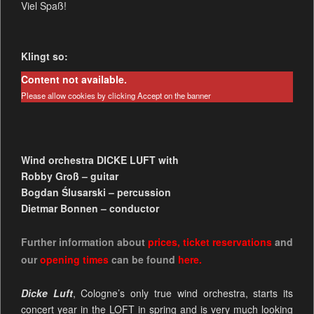
Viel Spaß!
Klingt so:
Content not available.
Please allow cookies by clicking Accept on the banner
Wind orchestra DICKE LUFT with
Robby Groß – guitar
Bogdan Ślusarski – percussion
Dietmar Bonnen – conductor
Further information about
prices
,
ticket reservations
and
our
opening times
can be found
here.
Dicke Luft
, Cologne’s only true wind orchestra, starts its
concert year in the LOFT in spring and is very much looking