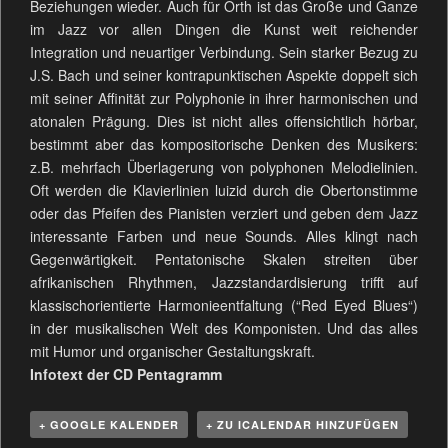
Beziehungen wieder. Auch für Orth ist das Große und Ganze
im Jazz vor allen Dingen die Kunst weit reichender
Integration und neuartiger Verbindung. Sein starker Bezug zu
J.S. Bach und seiner kontrapunktischen Aspekte doppelt sich
mit seiner Affinität zur Polyphonie in ihrer harmonischen und
atonalen Prägung. Dies ist nicht alles offensichtlich hörbar,
bestimmt aber das kompositorische Denken des Musikers:
z.B. mehrfach Überlagerung von polyphonen Melodielinien.
Oft werden die Klavierlinien luizid durch die Obertonstimme
oder das Pfeifen des Pianisten verziert und geben dem Jazz
interessante Farben und neue Sounds. Alles klingt nach
Gegenwärtigkeit. Pentatonische Skalen streiten über
afrikanischen Rhythmen, Jazzstandardisierung trifft auf
klassischorientierte Harmonieentfaltung (“Red Eyed Blues“)
in der musikalischen Welt des Komponisten. Und das alles
mit Humor und organischer Gestaltungskraft.
Infotext der CD Pentagramm
+ GOOGLE KALENDER
+ ZU ICALENDAR HINZUFÜGEN