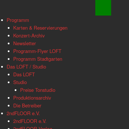
www.loftkoeln.de
Skip
Programm
site
to
Karten & Reservierungen
navigation
content
Konzert-Archiv
Newsletter
Programm-Flyer LOFT
Programm Stadtgarten
Das LOFT / Studio
Das LOFT
Studio
Preise Tonstudio
Produktionsarchiv
Die Betreiber
2ndFLOOR e.V.
2ndFLOOR e.V.
2ndFLOOR Verlag