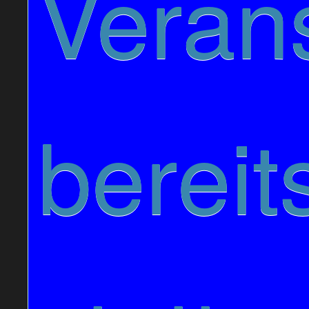
Verans
bereit