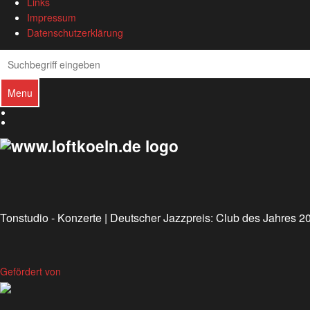
Links
Impressum
Datenschutzerklärung
Search
Search
Menu
Deutsch
English
Tonstudio - Konzerte | Deutscher Jazzpreis: Club des Jahres 
Gefördert von