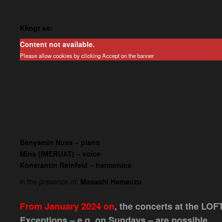
Klingt so:
Content not available.
Please allow cookies by clicking Accept on the banner
Benyamin Nuss – piano
Mina (IMERUAT) – voice
Konstantin Reinfeld – harmonica
in the presence of:
Masashi Hamauzu
From January 2024 on
, the concerts at the LOF
Exceptions – e.g. on Sundays – are possible.