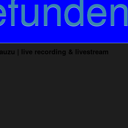
efunden
zu | live recording & livestream