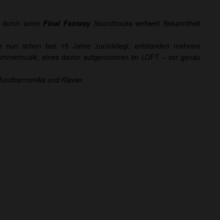
r durch seine
Final Fantasy
Soundtracks weltweit Bekanntheit
ie nun schon fast 15 Jahre zurückliegt, entstanden mehrere
nd Kammermusik, eines davon aufgenommen im LOFT –
vor genau
Mundharmonika und Klavier
.