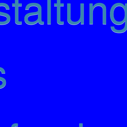
taltung
s