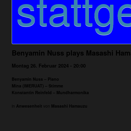
stattg
Benyamin Nuss plays Masashi Hamau
Montag 26. Februar 2024 - 20:00
Benyamin Nuss – Piano
Mina (IMERUAT) – Stimme
Konstantin Reinfeld – Mundharmonika
in
Anwesenheit
von
Masashi Hamauzu