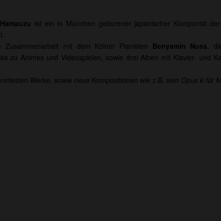
 Hamauzu
ist ein in München geborener japanischer Komponist de
t.
e Zusammenarbeit mit dem Kölner Pianisten
Benyamin Nuss
, d
cks zu Animes und Videospielen, sowie drei Alben mit Klavier- u
anntesten Werke, sowie neue Kompositionen wie z.B. sein
Opus 6 für 