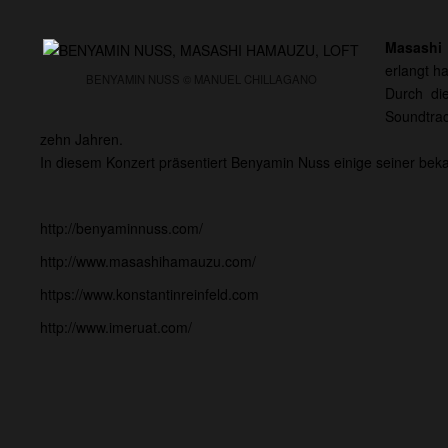
Masashi
erlangt ha
BENYAMIN NUSS © MANUEL CHILLAGANO
Durch di
Soundtra
zehn Jahren
.
In diesem Konzert präsentiert Benyamin Nuss einige seiner bek
http://benyaminnuss.com/
http://www.masashihamauzu.com/
https://www.konstantinreinfeld.com
http://www.imeruat.com/