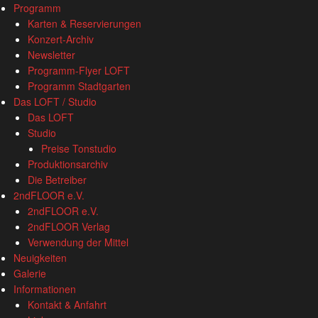
www.loftkoeln.de
Skip
Programm
site
to
Karten & Reservierungen
navigation
content
Konzert-Archiv
Newsletter
Programm-Flyer LOFT
Programm Stadtgarten
Das LOFT / Studio
Das LOFT
Studio
Preise Tonstudio
Produktionsarchiv
Die Betreiber
2ndFLOOR e.V.
2ndFLOOR e.V.
2ndFLOOR Verlag
Verwendung der Mittel
Neuigkeiten
Galerie
Informationen
Kontakt & Anfahrt