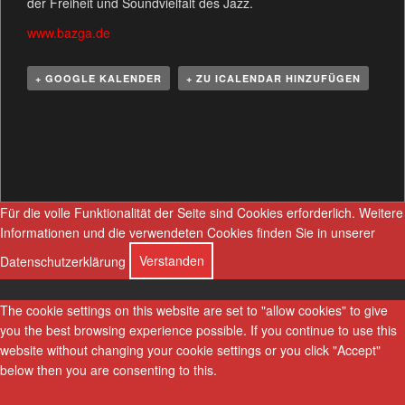
der Freiheit und Soundvielfalt des Jazz.
www.bazga.de
+ GOOGLE KALENDER
+ ZU ICALENDAR HINZUFÜGEN
V
e
r
a
n
Für die volle Funktionalität der Seite sind Cookies erforderlich.
Weitere
s
Informationen und die verwendeten Cookies finden Sie in unserer
t
Datenschutzerklärung
Verstanden
a
l
The cookie settings on this website are set to "allow cookies" to give
t
you the best browsing experience possible. If you continue to use this
u
website without changing your cookie settings or you click "Accept"
n
below then you are consenting to this.
g
N