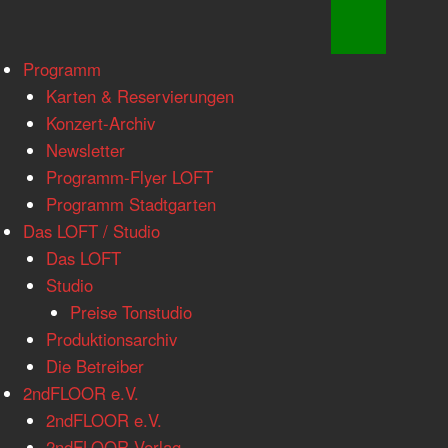
www.loftkoeln.de
Skip
Programm
site
to
Karten & Reservierungen
navigation
content
Konzert-Archiv
Newsletter
Programm-Flyer LOFT
Programm Stadtgarten
Das LOFT / Studio
Das LOFT
Studio
Preise Tonstudio
Produktionsarchiv
Die Betreiber
2ndFLOOR e.V.
2ndFLOOR e.V.
2ndFLOOR Verlag