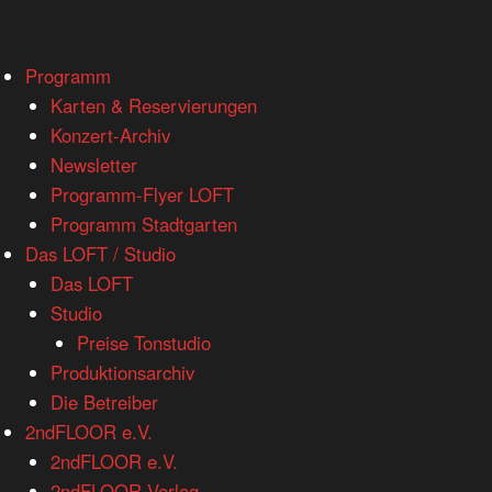
www.loftkoeln.de
Skip
Programm
site
to
Karten & Reservierungen
navigation
content
Konzert-Archiv
Newsletter
Programm-Flyer LOFT
Programm Stadtgarten
Das LOFT / Studio
Das LOFT
Studio
Preise Tonstudio
Produktionsarchiv
Die Betreiber
2ndFLOOR e.V.
2ndFLOOR e.V.
2ndFLOOR Verlag